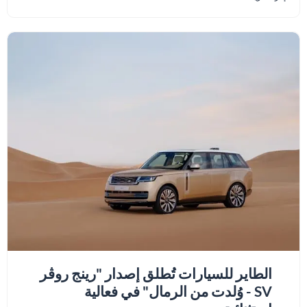
الطاير للسيارات تُطلق إصدار "رينج روڤر
SV - وُلدت من الرمال" في فعالية