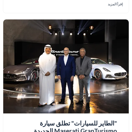
إقرأ المزيد
"الطاير للسيارات" تطلق سيارة
Maserati GranTurismo الجديدة