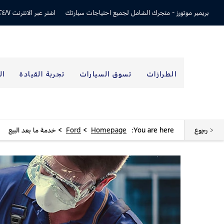
بريمير موتورز -
متجرك الشامل لجميع احتياجات سيارتك
اشتر عبر الانترنت ٢٤/٧
الطرازات
تسوق السيارات
تجربة القيادة
ال
>
>
رجوع
You are here:
Homepage
Ford
خدمة ما بعد البيع