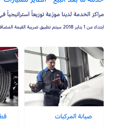
مراكز الخدمة لدينا موزَعة توزيعاً استراتيجياً
ابتداءً من 1 يناير 2018 سيتم تطبيق ضريبة القيمة المضافة على جميع منتجاتنا وخدماتنا ورسومنا، وفقاً لقوانين ولوائح ضريبة القيمة المضافة في دولة الإمارات العربية المتحدة.
صيانة المركبات
قطع