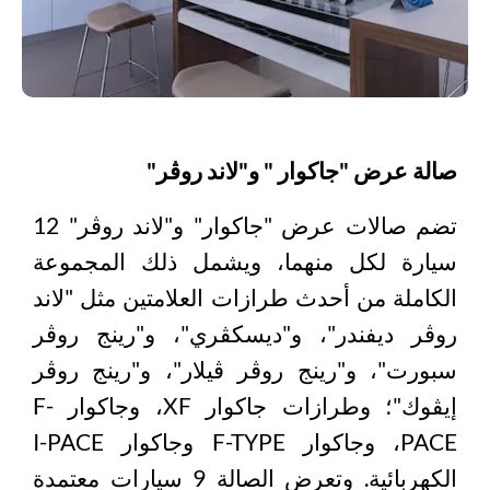
صالة عرض "جاكوار " و"لاند روڤر"
تضم صالات عرض "جاكوار" و"لاند روڤر" 12
سيارة لكل منهما، ويشمل ذلك المجموعة
الكاملة من أحدث طرازات العلامتين مثل "لاند
روڤر ديفندر"، و"ديسكڤري"، و"رينج روڤر
سبورت"، و"رينج روڤر ڤيلار"، و"رينج روڤر
إيڤوك"؛ وطرازات جاكوار XF، وجاكوار F-
PACE، وجاكوار F-TYPE وجاكوار I-PACE
الكهربائية.
وتعرض الصالة 9 سيارات معتمدة