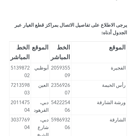
يرجى الاطلاع على تفاصيل الاتصال بمراكز قطع الغيار عبر
الجدول أدناه:
الموقع
الخط
الموقع
الخط
المباشر
المباشر
الفجيرة
2059355
أبوظبي
5139872
02
09
رأس الخيمة
2356926
العين
7213598
03
07
ورشة الشارقة
5422254
دبي،
2011475
06
القرهود
04
الشارقة
5986932
دبي،
3037769
06
شارع
04
الشيخ