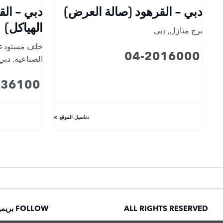
دبي - القرهود (صالة العرض)
دبي - الق
الهياكل)
برج منازل
,
دبي
خلف مستودعات
04-2016000
الصناعية
,
دبي
736100
تفاصيل الموقع
ALL RIGHTS RESERVED
FOLLOW بريمير موتورز