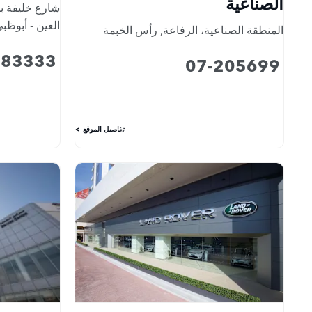
الصناعية
شارع خليفة بن
العين - أبوظب
المنطقة الصناعية، الرفاعة
,
رأس الخبمة
083333
07-205699
تفاصيل الموقع