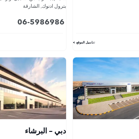
بترول ادنوك
,
الشارقة
06-5986986
تفاصيل الموقع
دبي - البرشاء