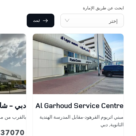
ابحث عن طريق الإمارة
إختر
ابحث
Al Garhoud Service Centre
دبي - شار
مبني اتريوم القرهود-مقابل المدرسة الهندية
بالقرب من مر
الثانوية
,
دبي
037070