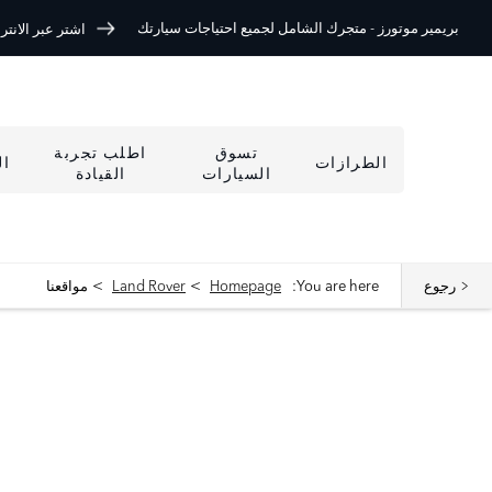
بريمير موتورز -
متجرك الشامل لجميع احتياجات سيارتك
اشتر عبر الانترنت 
تسوق
اطلب تجربة
الطرازات
ا
السيارات
القيادة
>
>
رجوع
You are here:
Homepage
Land Rover
مواقعنا
ابحث عن أقرب وكالة لك الآن
إختر سيارتك المثالية، تصفح مختلف العروض و اشتري بالسعر الذي يناسبك