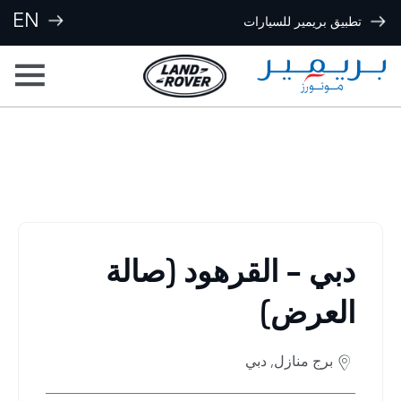
EN
تطبيق بريمير للسيارات
مواقعنا
< العودة إلى نتائج البحث
دبي - القرهود (صالة
العرض)
برج منازل
,
دبي