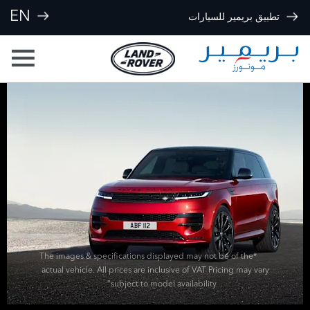
EN
تطبيق بريمير للسيارات
*The images & specifications displayed may not be of the
actual vehicle. All prices are inclusive of VAT Pricing may vary
subject to model availability”