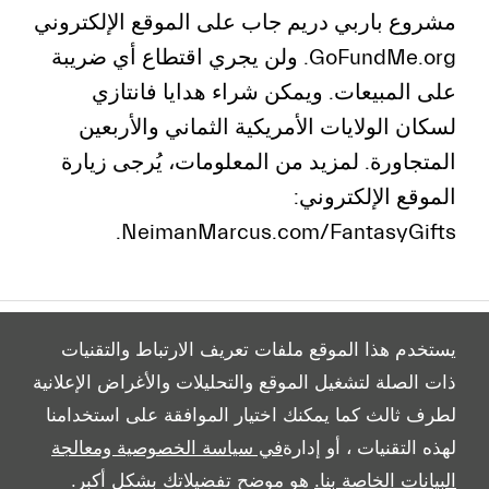
مشروع باربي دريم جاب على الموقع الإلكتروني
GoFundMe.org. ولن يجري اقتطاع أي ضريبة
على المبيعات. ويمكن شراء هدايا فانتازي
لسكان الولايات الأمريكية الثماني والأربعين
المتجاورة. لمزيد من المعلومات، يُرجى زيارة
الموقع الإلكتروني:
NeimanMarcus.com/FantasyGifts.
يستخدم هذا الموقع ملفات تعريف الارتباط والتقنيات
ذات الصلة لتشغيل الموقع والتحليلات والأغراض الإعلانية
لطرف ثالث كما يمكنك اختيار الموافقة على استخدامنا
All Rights Reserved
لهذه التقنيات ، أو إدارة
في سياسة الخصوصية ومعالجة
Follow بريمير موتورز
البيانات الخاصة بنا.
هو موضح تفضيلاتك بشكل أكبر.