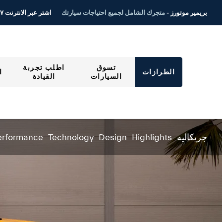
اشتر عبر الانترنت ٢٤/٧
بريمير موتورز -
متجرك الشامل لجميع احتياجات سيارتك
تسوق
اطلب تجربة
الطرازات
ا
السيارات
القيادة
erformance
Technology
Design
Highlights
جريكاليه