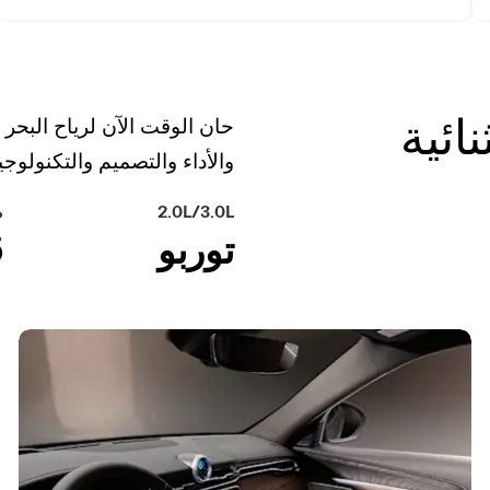
ائية
حان الوقت الآن لرياح البحر
والأداء والتصميم والتكنولوجيا
2.0L/3.0L
م
5
توربو