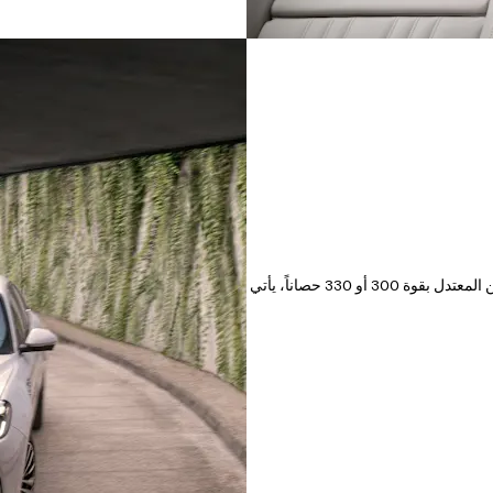
تتميز سيارة جريكاليه حصراً بأحدث قدرات محركاتنا. وإلى جانب الدفع الهجين المعتدل بقوة 300 أو 330 حصاناً، يأتي