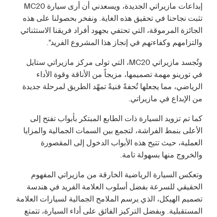
إبداعات مازيراتي الجديدة، ويسعدني أن أرى سيارة MC20
تثبت نجاحنا في تحقيق هذه الغاية. ونفخر بحصولنا على هذه
الجائزة المرموقة، التي تحتفي بجهود أفراد فريقنا الاستثنائي
والتزامهم وكفاءتهم في إنجاز هذا المشروع الفريد".
وتُجسد مازيراتي MC20، التي تولى مركز مازيراتي ستايل
في تورينو مهمة تصميمها، مزيجاً من الأناقة وقوة الأداء
الرياضي، مما يجعلها تُحفةً فنيةً تمهّد الطريق لمرحلة جديدة
من الإبداع في مازيراتي.
كما تم تزويد السيارة ذات الطابع المبتكر بأبواب تفتح إلى
الأعلى بنمط الفراشة، لتجمع بين السمات الجمالية والمزايا
العملية، حيث تتيح هذه الأبواب الدخول إلى المقصورة
والخروج منها بسهولة تامة.
وتعكس السيارة الرياضية الخارقة من مازيراتي المفهوم
الحقيقي للسرعة بفضل أسلوب العلامة الفريد في هندسة
تصميم الهيكل، الذي يرسم الملامح الجمالية لسيارات العلامة
المستقبلية. وبفضل التركيز الفائق على أداء السيارة، تتمتع