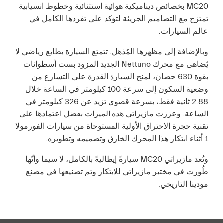
MC20 بخصائص ديناميكية هوائية استثنائية وخطوط انسيابية
تمتزج مع التصاميم الجريئة لتؤكد على تفردها الكامل في
عالم السيارات.
وبالإضافة إلى مظهرها المُذهل، تتمتع السيارة بطابع رياضي لا
يُضاهى مع محرك Nettuno الجديد المزود بست أسطوانات
بقوة 630 حصان، لمنح السيارة القدرة على التسارع من
وضعية السكون إلى سرعة 100 كيلومتر في الساعة خلال
2.88 ثانية فقط، بسرعة قصوى تزيد عن 326 كيلومتر في
الساعة. وعززت مازيراتي هذه الميزات بفضل اعتمادها على
تقنية حجرة الاحتراق الأولية المستوحاة من سيارات الفورمولا
1 أثناء ابتكار هذا المحرك الخارق وتصميمه وتطويره.
وتُعد مازيراتي MC20 سيارةً إيطاليةً بالكامل، لا سيما وأنّها
طُورت في مختبر مازيراتي للابتكار وتم تصنيعها في مصنع
مودينا التاريخي.