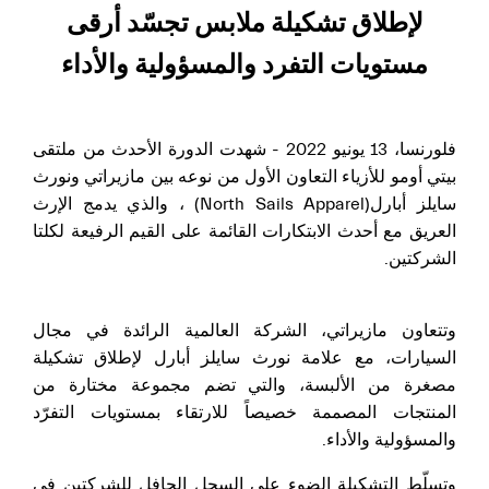
لإطلاق تشكيلة ملابس تجسّد أرقى
مستويات التفرد والمسؤولية والأداء
فلورنسا، 13 يونيو 2022 - شهدت الدورة الأحدث من ملتقى
بيتي أومو للأزياء التعاون الأول من نوعه بين مازيراتي ونورث
سايلز أبارل(North Sails Apparel) ، والذي يدمج الإرث
العريق مع أحدث الابتكارات القائمة على القيم الرفيعة لكلتا
الشركتين.
وتتعاون مازيراتي، الشركة العالمية الرائدة في مجال
السيارات، مع علامة نورث سايلز أبارل لإطلاق تشكيلة
مصغرة من الألبسة، والتي تضم مجموعة مختارة من
المنتجات المصممة خصيصاً للارتقاء بمستويات التفرّد
والمسؤولية والأداء.
وتسلّط التشكيلة الضوء على السجل الحافل للشركتين في