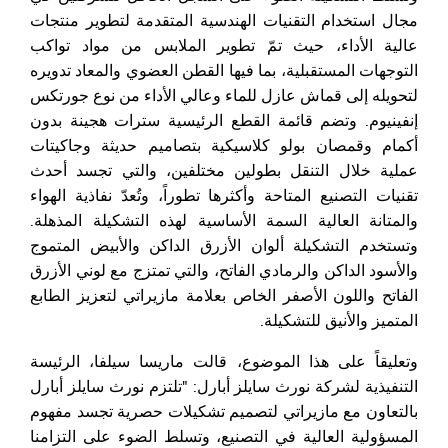
مجال استخدام التقنيات الهندسية المتقدمة لتطوير منتجات
عالية الأداء، حيث تمّ تطوير الملابس من مواد تواكب
التوجهات المستقبلية، بما فيها القطن العضوي والمعاد تدويره
لتحويله إلى قماش عازل للماء وعالي الأداء من نوع جورتكس
إنفينيوم. وتضم قائمة القطع الرئيسية سترات هجينة بدون
أكمام وقمصان بولو كلاسيكية بتصاميم حديثة وجاكيتات
عملية خلال التنقل بطولين مختلفين، والتي تجسد أحدث
تقنيات التصنيع المتاحة وأكثرها تطوراً، وتُعدّ نفاذية الهواء
والمتانة العالية السمة الأساسية لهذه التشكيلة المذهلة.
وتستخدم التشكيلة ألوان الأزرق الداكن والأبيض المتموج
والأسود الداكن والرمادي الفاتح، والتي تمتزج مع لوني الأزرق
الفاتح واللون الأصفر الخاص بعلامة مازيراتي لتعزيز الطابع
المتميز والأنيق للتشكيلة.
وتعليقاً على هذا الموضوع، قالت ماريسا سيلفا، الرئيسة
التنفيذية لشركة نورث سايلز أبارل: "تلتزم نورث سايلز أبارل
بالتعاون مع مازيراتي لتصميم تشكيلات حصرية تجسد مفهوم
المسؤولية العالية في التصنيع، وتسلط الضوء على التزامنا