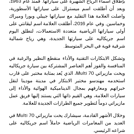
بإطلاق أسماء الرياح الشهيرة على سياراتها. فمنذ عام 1963،
وبعد أن أطلقت اسم ميسترال على سياراتها الأسطورية،
واصلت العلامة هذا التقليد مع سياراتها جيبلي وبورا وميراك
وخماسين. وفي عام 2016، أطلقت العلامة اسم ليڤانتي على
أولى سياراتها الرياضية متعددة الاستعمالات، لتطلق اليوم
اسم جريكاليه على سيارتها الجديدة، وهي رياح شمالية
شرقية قوية في البحر المتوسط.
وتشكل الابتكارات التقنية والأداء منقطع النظير والرغبة في
المنافسة والفوز أهم العناصر المشتركة بين سيارة جريكاليه
ويخت مازيراتي Multi 70، الذي يُعد بمثابة مختبر على قارب
استخدمه مهندسو مختبر الابتكار في مدينة مودينا لنقل
خبراتهم ومعارفهم بمجال الديناميكية الهوائية والأداء إلى
سيارات العلامة، وهي القيم ذاتها التي يستند إليها فريق عمل
مازيراتي دوماً لتطوير جميع الطرازات الجديدة للعلامة.
وخلال الأشهر القادمة، سيشارك يخت مازيراتي Multi 70 في
العديد من المغامرات الرياضية حاملاً اسم جريكاليه على
شراعه الرئيسي.