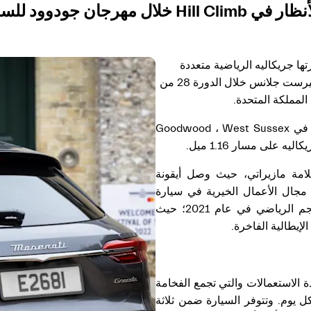
أنظار في
Hill Climb
خلال مهرجان جودوود للسرعة 
 جريكاليه الرياضية متعددة
الاستعمالات الجديدة في Hill Climb الشهير انطلاقاً من فيرست جلانس خلال الدورة 28 من
لمملكة المتحدة.
وخلال الحدث الشهير الذي ستستمر لأربعة أيام - ويقام في Goodwood ، West Sussex
علامة مازيراتي، حيث وصل أيقونة
مجال الأعمال الخيرية في سيارة
جريكاليه تروفيو. وبدأ التعاون بين علامة مازيراتي والنجم الرياضي في عام 2021؛ حيث
إيطالية الفاخرة.
ة الاستعمالات والتي تجمع الفخامة
كل يوم. وتتوفر السيارة ضمن ثلاثة