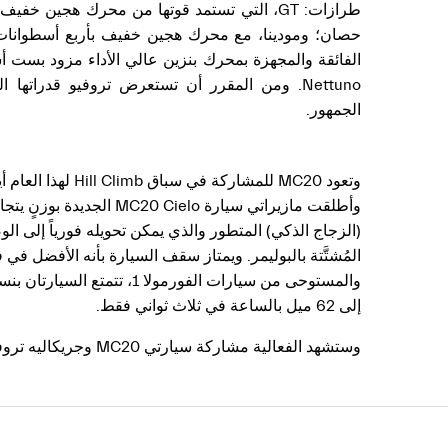
الجمهور.
(الزجاج الذكي) المتطور والذي يمكن تحويله فورياً إلى ا
والمستوحى من سيارات الفو
إلى 62 ميل بالساعة في ثلاث ثواني فقط.
وستشهد الفعالية مشاركة سيارتي MC20 وجريكاليه تروفيو لتشعل حماس الحضور مرتين يومياً خلال Hill Climb جودوود، وسيتم عرضهما في جناحي سوبركار وفيرست جلانس.