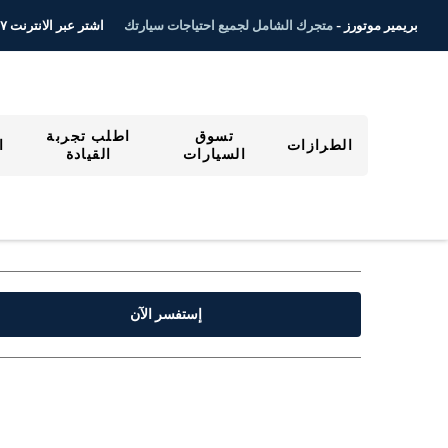
اشتر عبر الانترنت ٢٤/٧
بريمير موتورز -
متجرك الشامل لجميع احتياجات سيارتك
تسوق
اطلب تجربة
الطرازات
ا
السيارات
القيادة
إستفسر الآن