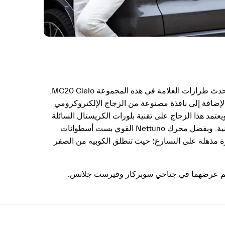
وتعود MC20 للمشاركة في سباق Hill Climb لهذا العام أيضاً، بعد مشاركتها في دورة العام الماضي من المهرجان، وتنضم إليها أحدث طرازات العلامة في هذه المجموعة MC20 Cielo.
ط مع سقف زجاجي مبتكر قابل للسحب، بالإضافة إلى نافذة مصنوعة من الزجاج الإلكتروكرومي
عتمد هذا الزجاج على تقنية بلورات الكريستال السائلة
المُشتَّتة بالبوليمر. ويمتاز سقف السيارة بأنه الأفضل في فئته من حيث العزل الحراري وسرعة الفتح والإغلاق التي لا تتعدى 12 ثانية. وبفضل محرك Nettuno القوي بست أسطوانات
تثنائية وقدرة مذهلة على التسارع؛ حيث تنطلق الكوبيه من الصفر