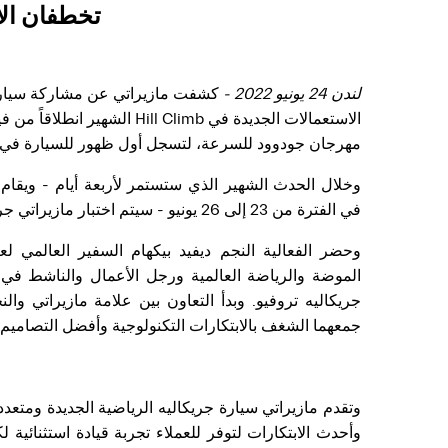
تخطفان ال
لندن 24 يونيو 2022 -
كشفت مازيراتي عن مشاركة سيارتها
مهرجان جودوود للسرعة، لتسجل أول ظهور للسيارة في ا
في الفترة من 23 إلى 26 يونيو - سيتم اختبار مازيراتي جريكاليه على مسار 1.16 ميل.
وحضر الفعالية النجم ديفيد بيكهام السفير العالمي ل
الموضة والرياضة العالمية ورجل الأعمال والناشط في 
جمعهما الشغف بالابتكارات التكنولوجية وأفضل التصاميم ال
وتقدم مازيراتي سيارة جريكاليه الرياضية الجديدة ومتعدد
وأحدث الابتكارات لتوفر للعملاء تجربة قيادة استثنائية ل