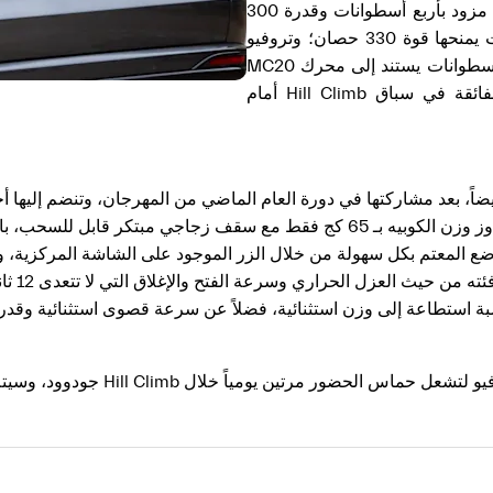
طرازات: GT، التي تستمد قوتها من محرك هجين خفيف مزود بأربع أسطوانات وقدرة 300
حصان؛ ومودينا، مع محرك هجين خفيف بأربع أسطوانات يمنحها قوة 330 حصان؛ وتروفيو
الفائقة والمجهزة بمحرك بنزين عالي الأداء مزود بست أسطوانات يستند إلى محرك MC20
Nettuno. ومن المقرر أن تستعرض تروفيو قدراتها الفائقة في سباق Hill Climb أمام
وأطلقت مازيراتي سيارة MC20 Cielo الجديدة بوزنٍ يتجاوز وزن الكوبيه بـ 65 كج فق
لوضع المعتم بكل سهولة من خلال الزر الموجود على الشاشة المركزية، وي
رمولا 1، تتمتع السيارتان بنسبة استطاعة إلى وزن استثنائية، فضلاً عن سرعة قصوى اس