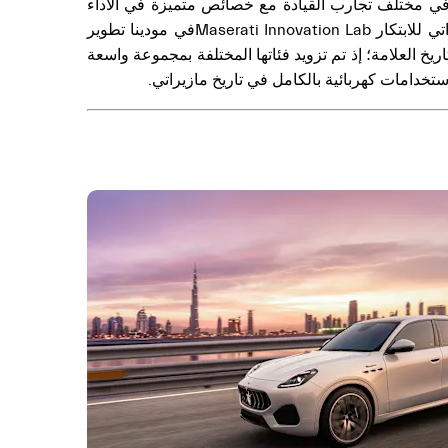
ميز في مختلف تجارب القيادة مع خصائص متميزة في الأداء
والراحة والأمان. ويضاف إلى ذلك قدرات السير على الطرقات الوعرة لتقدم تجربة قيادة لا تُضاهى. وتولى فريق مختبر مازيراتي للابتكار Maserati Innovation Labفي مودينا تطوير
اريخ العلامة؛ إذ تم تزويد فئاتها المختلفة بمجموعة واسعة
خدامات كهربائية بالكامل في تاريخ مازيراتي.