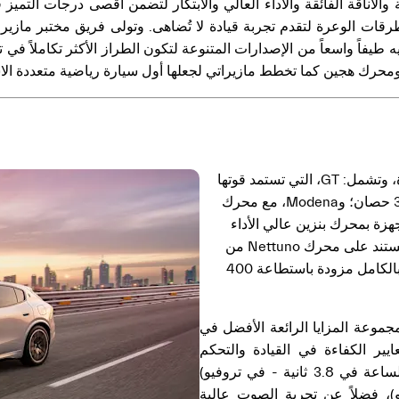
عة والأناقة الفائقة والأداء العالي والابتكار لتضمن أقصى درجات الت
 طيفاً واسعاً من الإصدارات المتنوعة لتكون الطراز الأكثر تكاملاً في ت
حرك هجين كما تخطط مازيراتي لجعلها أول سيارة رياضية متعددة الاست
وستقوم الشركة بتقديم ثلاثة إصدارات عند إطلاق السيارة، وتشمل: GT، التي تستمد قوتها
من محرك هجين خفيف مزود بأربع أسطوانات وقدرة 300 حصان؛ وModena، مع محرك
 الفائقة المجهزة بمحرك بنزين عالي الأداء
وقدرة 530 حصان مزود بست أسطوانات بسعة 3.0 لتر يستند على محرك Nettuno من
سيارة MC20. وتأتي سيارة جريكاليه Folgore الكهربائية بالكامل مزودة باستطاعة 400
جموعة المزايا الرائعة الأفضل في
ير الكفاءة في القيادة والتحكم
والتسارع (من وضعية السكون لسرعة 100 كيلومتر بالساعة في 3.8 ثانية - في تروفيو)
 تروفيو)، فضلاً عن تجربة الصوت عالية