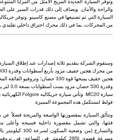
وتوفر السيارة الجديدة المزيج الأمثل من المزايا المتنو
السيارة التي تم تصنيعها في مصنع كاسينو.
وتوفر جريكاليه
من المحركات، بما في ذلك محرك احتراق داخلي تقليدي وم
هجين خفيف يمنحها قوة 330 حصان؛ وتروفيو
فولط لتستكمل هذه المجموعة المميزة.
وتتألق السيارة بمقصورتها الواسعة والمريحة فضلاً عن م
فئتها، والتي تشمل مقصورة داخلية فسيحة وأعلى معاي
وسرعة قصوى (285 كيلومتر في الساعة- في