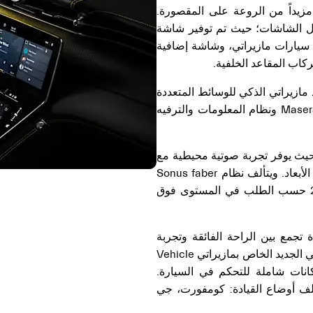
زيداً من الروعة على المقصورة.
لال الشاشات؛ حيث تم توفير شاشة
ى الإطلاق في سيارات مازيراتي، وشاشة إضافية
ازيراتي الذكي للوسائط المتعددة
Maserati Intelligent Assistant (MIA) Multimedia system ونظام المعلومات والترفيه
يث يوفر تجربة صوتية محيطية مع
صوت مزيراتي الشهير ونظام سونوس فابر الفائق ثلاثي الأبعاد. ويتألف نظام Sonus faber
القياسي في المستوى الممتاز من 14 مكبر صوت أو 21 حسب الطلب في المستوى فوق
تجمع بين الراحة الفائقة وتجربة
القيادة التي لا تُضاهى بفضل نظام وحدة التحكم الديناميكي الجديد الخاص بمازيراتي Vehicle
Dyn) والذي يتيح إمكانات شاملة للتحكم في السيارة.
ختلف أوضاع القيادة: كومفورت، جي