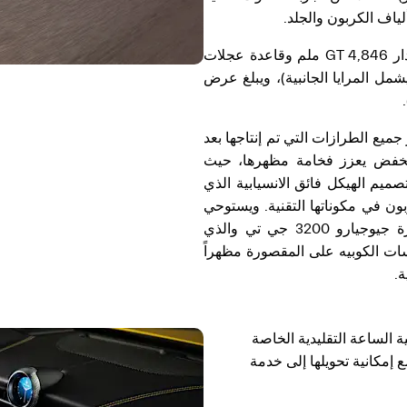
ياف الكربون والجلد.
وتوحي أبعاد السيارة بالقوة الفائقة؛ حيث يبلغ طول إصدار GT 4,846 ملم وقاعدة عجلات
1,67 ملم وعرض 2,163 ملم (بما يشمل المرايا الجانبية)، ويبلغ عرض
ميع الطرازات التي تم إنتاجها بعد
امي منخفض يعزز فخامة مظهرها، حيث
صميم الهيكل فائق الانسيابية الذي
ون في مكوناتها التقنية. ويستوحي
تصميم المصابيح الخلفية على شكل بوميرانج من سيارة جيوجيارو 3200 جي تي والذي
ت الكوبيه على المقصورة مظهراً
ة.
 الساعة التقليدية الخاصة
 إمكانية تحويلها إلى خدمة