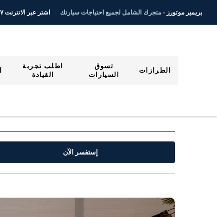
اشتر عبر الانترنت ٢٤/٧
بريمير موتورز -
متجرك الشامل لجميع احتياجات سيارتك
تسوق
اطلب تجربة
الطرازات
ا
السيارات
القيادة
إستفسر الآن