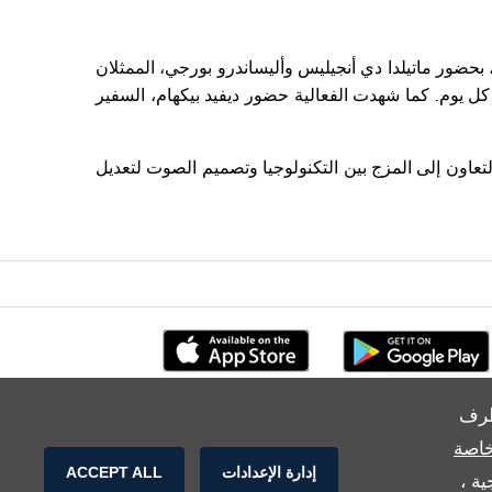
ت مازيراتي سيارة جريكاليه عالمياً خلال فعالية رقمية خاصة على الموقع الإلكتروني للعلامة (houseof.maserati.com)، بحضور ماتيلدا دي أنجيليس وأليساندرو بورجي، الممثلان
 كل يوم.
كما شهدت الفعالية حضور ديفيد بيكهام، السفير
تعاون إلى المزج بين التكنولوجيا وتصميم الصوت لتعديل
طرف
خاصة
إدارة الإعدادات
ACCEPT ALL
ة ،