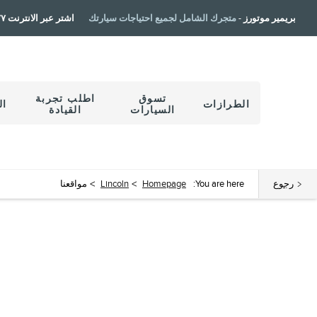
بريمير موتورز -
متجرك الشامل لجميع احتياجات سيارتك
اشتر عبر الانترنت ٢٤/٧
تسوق
اطلب تجربة
الطرازات
ال
السيارات
القيادة
رجوع
You are here:
Homepage
>
Lincoln
>
مواقعنا
ابحث عن أقرب وكالة لك 
إختر سيارتك المثالية، تصفح مختلف العروض و اشتري بالسعر الذي يناسبك