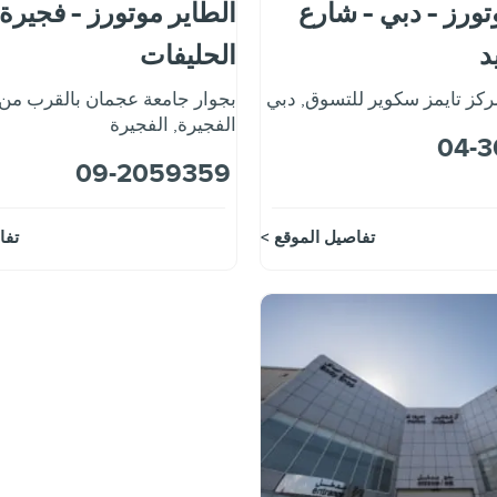
تورز - دبي - شارع
الطاير موتورز - فجيرة 
د
الحليفات
ركز تايمز سكوير للتسوق
,
دبي
بجوار جامعة عجمان بالقرب من
الفجيرة
,
الفجيرة
04-3
09-2059359
تفاصيل الموقع
تفا