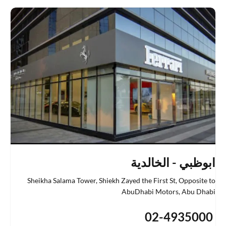
ابوظبي - الخالدية
Sheikha Salama Tower, Shiekh Zayed the First St
,
Opposite to
AbuDhabi Motors
,
Abu Dhabi
02-4935000