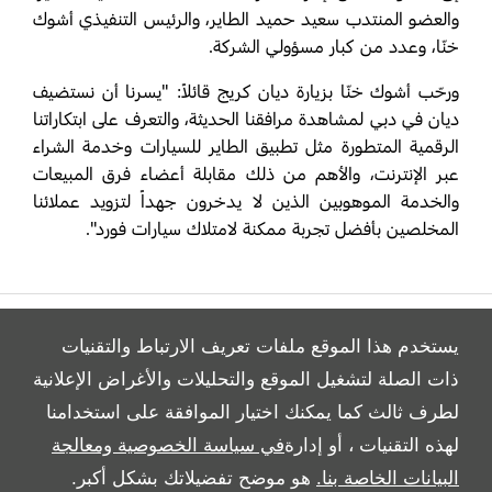
والعضو المنتدب سعيد حميد الطاير، والرئيس التنفيذي أشوك
خنّا، وعدد من كبار مسؤولي الشركة.
ورحّب أشوك خنّا بزيارة ديان كريج قائلاً: "يسرنا أن نستضيف
ديان في دبي لمشاهدة مرافقنا الحديثة، والتعرف على ابتكاراتنا
الرقمية المتطورة مثل تطبيق الطاير للسيارات وخدمة الشراء
عبر الإنترنت، والأهم من ذلك مقابلة أعضاء فرق المبيعات
والخدمة الموهوبين الذين لا يدخرون جهداً لتزويد عملائنا
المخلصين بأفضل تجربة ممكنة لامتلاك سيارات فورد".
يستخدم هذا الموقع ملفات تعريف الارتباط والتقنيات
ذات الصلة لتشغيل الموقع والتحليلات والأغراض الإعلانية
لطرف ثالث كما يمكنك اختيار الموافقة على استخدامنا
All Rights Reserved
لهذه التقنيات ، أو إدارة
في سياسة الخصوصية ومعالجة
Follow بريمير موتورز
البيانات الخاصة بنا.
هو موضح تفضيلاتك بشكل أكبر.