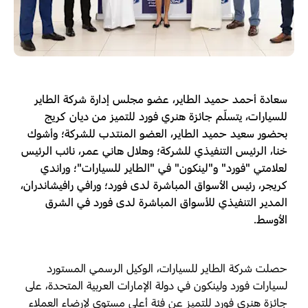
سعادة أحمد حميد الطاير، عضو مجلس إدارة شركة الطاير
للسيارات، يتسلّم جائزة هنري فورد للتميز من ديان كريج
بحضور سعيد حميد الطاير، العضو المنتدب للشركة؛ وأشوك
خنا، الرئيس التنفيذي للشركة؛ وهلال هاني عمر، نائب الرئيس
لعلامتي "فورد" و"لينكون" في "الطاير للسيارات"؛ وراندي
كريجر، رئيس الأسواق المباشرة لدى فورد؛ ورافي رافيشاندران،
المدير التنفيذي للأسواق المباشرة لدى فورد في الشرق
الأوسط.
حصلت شركة الطاير للسيارات، الوكيل الرسمي المستورد
لسيارات فورد ولينكون في دولة الإمارات العربية المتحدة، على
جائزة هنري فورد للتميز عن فئة أعلى مستوى لإرضاء العملاء