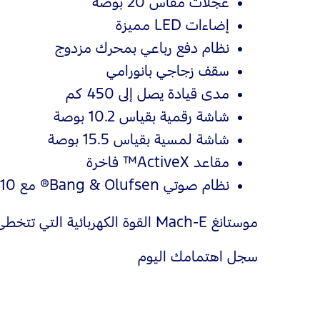
عجلات مقاس 20 بوصة
إضاءات LED مميزة
نظام دفع رباعي بمحرك مزدوج
سقف زجاجي بانورامي
مدى قيادة يصل إلى 450 كم
شاشة رقمية بقياس 10.2 بوصة
شاشة لمسية بقياس 15.5 بوصة
مقاعد ActiveX™ فاخرة
نظام صوتي Bang & Olufsen® مع 10 سماعات
موستانغ Mach‑E القوة الكهربائية التي تتخطى التوقعات.
سجل اهتمامك اليوم