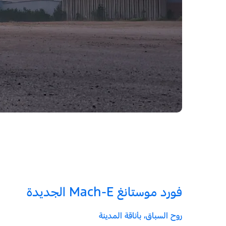
فورد موستانغ Mach‑E الجديدة
روح السباق، بأناقة المدينة