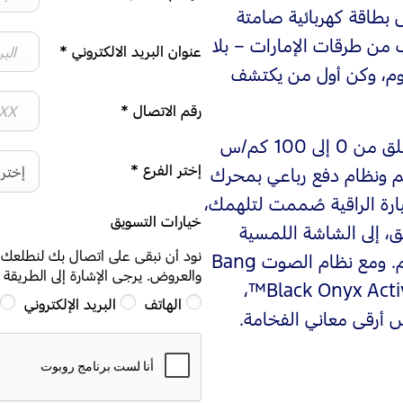
بطاقة كهربائية صامتة
ائية. فورد موستانغ Mach‑E تقترب من طرقات الإمارات – بلا
عنوان البريد الالكتروني
*
وم، وكن أول من يكتشف
رقم الاتصال
*
بتسارع يخطف الأنفاس موستانغ Mach‑E تنطلق من 0 إلى 100 كم/س
إختر الفرع
*
إختر 
3 ثوانٍ فقط، مع مدى يصل حتى 450 كم ونظام دفع رباعي بمحرك
ارة الراقية صُممت لتلهمك،
خيارات التسويق
ق، إلى الشاشة اللمسية
نود أن نبقى على اتصال بك لنطلعك 
بقياس 15.5 بوصة التي توفر لك سهولة التحكم. ومع نظام الصوت Bang
والعروض. يرجى الإشارة إلى الطريقة
& Olufsen® والمقاعد الفاخرة بتصميم Black Onyx ActiveX™،
الهاتف
البريد الإلكتروني
 أرقى معاني الفخامة.