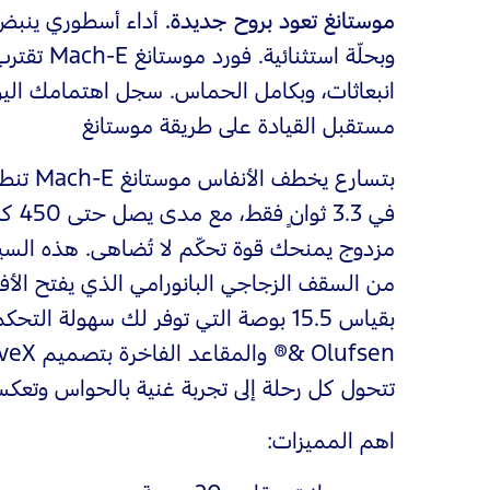
موستانغ تعود بروح جديدة.
أداء أسطوري ينبض 
وبحلّة استثن
انبعاثات، وبكامل الحماس. سجل اهتمامك الي
مستقبل القيادة على طريقة موستانغ
في .3
مزدوج يمنحك قوة تحكّم لا تُضاهى. هذه السي
من السقف الزجاجي البانورامي الذي يفتح الأف
تتحول كل رحلة إلى تجربة غنية بالحواس وتعكس
اهم المميزات: