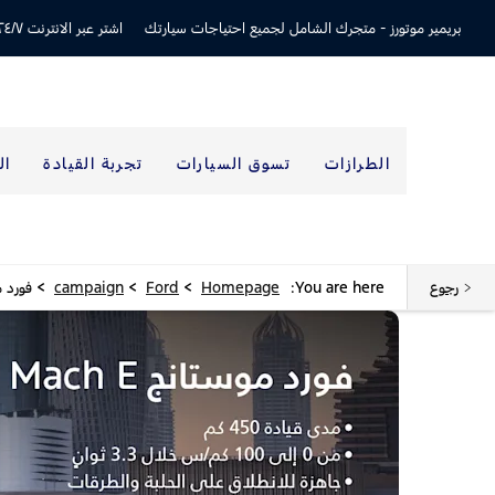
بريمير موتورز -
متجرك الشامل لجميع احتياجات سيارتك
اشتر عبر الانترنت ٢٤/٧
الطرازات
تسوق السيارات
تجربة القيادة
ال
>
>
>
رجوع
You are here:
Homepage
Ford
campaign
فورد موس