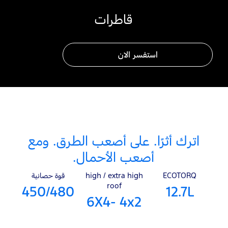
قاطرات
استفسر الان
اترك أثرًا. على أصعب الطرق. ومع
أصعب الأحمال.
ECOTORQ
high / extra high
قوة حصانية
roof
450/480
12.7L
6X4- 4x2