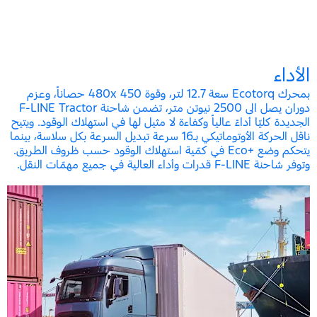
الأداء
بمحرك Ecotorq سعة 12.7 لتر، وقوة 480x 450 حصاناً، وعزم
دوران يصل الى 2500 نيوتن متر، تضمن شاحنة F-LINE Tractor
الجديدة كليّا أداءً عالياً وكفاءة لا مثيل لها في استهلاك الوقود. ويتيح
ناقل الحركة الأوتوماتيكي بـ16 سرعة تبديل السرعة بكل سلاسة، بينما
يتحكم وضع +Eco في كمّية استهلاك الوقود حسب ظروف الطريق.
وتوفر شاحنة F-LINE قدرات وأداء العالية في جميع مهمّات النقل.