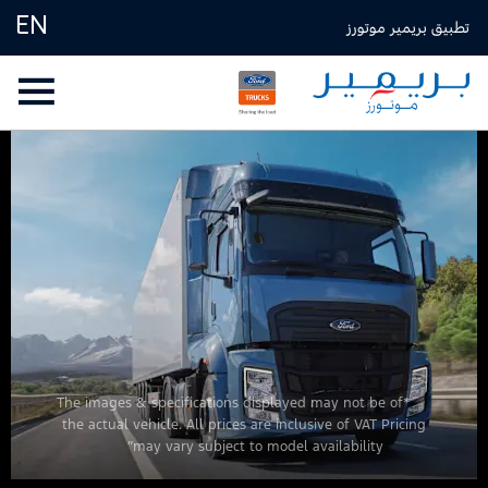
EN
تطبيق بريمير موتورز
*The images & specifications displayed may not be of
the actual vehicle. All prices are inclusive of VAT Pricing
may vary subject to model availability”