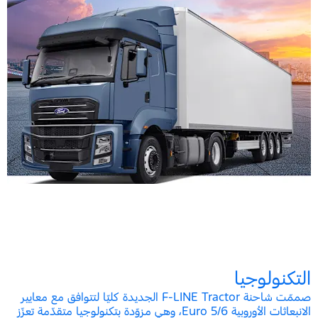
التكنولوجيا
صممّت شاحنة F-LINE Tractor الجديدة كليّا لتتوافق مع معايير
الانبعاثات الأوروبية Euro 5/6، وهي مزوّدة بتكنولوجيا متقدّمة تعزّز