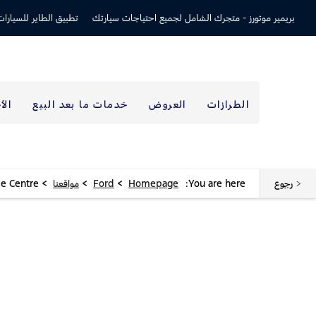
بريمير موتورز -
متجرك الشامل لجميع احتياجات سيارتك
تطبيق الطاير للسيارات
الطرازات
العروض
خدمات ما بعد البيع
الأ
>
>
>
رجوع
You are here:
Homepage
Ford
مواقعنا
ce Centre
مواقعنا
< العودة إلى نتائج البحث