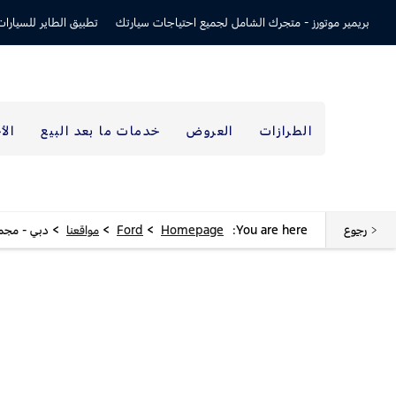
بريمير موتورز -
متجرك الشامل لجميع احتياجات سيارتك
تطبيق الطاير للسيارات
الطرازات
العروض
خدمات ما بعد البيع
الأ
>
>
>
رجوع
You are here:
Homepage
Ford
مواقعنا
دبي - مجمع
مواقعنا
< العودة إلى نتائج البحث