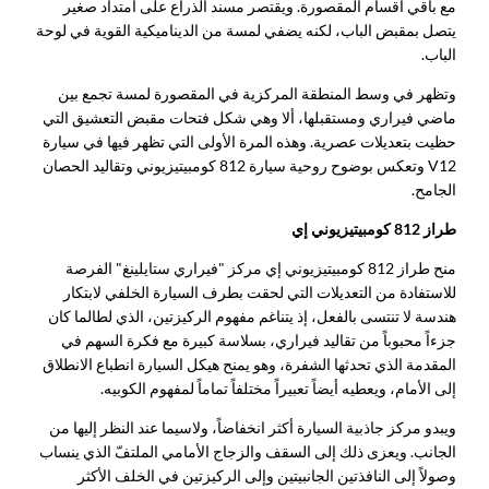
مع باقي أقسام المقصورة. ويقتصر مسند الذراع على امتداد صغير
يتصل بمقبض الباب، لكنه يضفي لمسة من الديناميكية القوية في لوحة
الباب.
وتظهر في وسط المنطقة المركزية في المقصورة لمسة تجمع بين
ماضي فيراري ومستقبلها، ألا وهي شكل فتحات مقبض التعشيق التي
حظيت بتعديلات عصرية. وهذه المرة الأولى التي تظهر فيها في سيارة
V12 وتعكس بوضوح روحية سيارة 812 كومبيتيزيوني وتقاليد الحصان
الجامح.
طراز 812 كومبيتيزيوني إي
منح طراز 812 كومبيتيزيوني إي مركز "فيراري ستايلينغ" الفرصة
للاستفادة من التعديلات التي لحقت بطرف السيارة الخلفي لابتكار
هندسة لا تنتسى بالفعل، إذ يتناغم مفهوم الركيزتين، الذي لطالما كان
جزءاً محبوباً من تقاليد فيراري، بسلاسة كبيرة مع فكرة السهم في
المقدمة الذي تحدثها الشفرة، وهو يمنح هيكل السيارة انطباع الانطلاق
إلى الأمام، ويعطيه أيضاً تعبيراً مختلفاً تماماً لمفهوم الكوبيه.
ويبدو مركز جاذبية السيارة أكثر انخفاضاً، ولاسيما عند النظر إليها من
الجانب. ويعزى ذلك إلى السقف والزجاج الأمامي الملتفّ الذي ينساب
وصولاً إلى النافذتين الجانبيتين وإلى الركيزتين في الخلف الأكثر