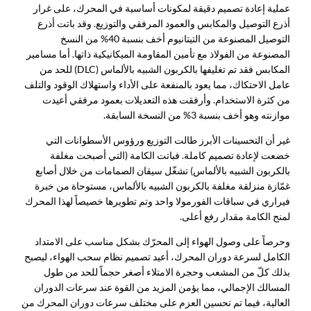
عملية إعادة تصميم دقيقة لمكونات أساسية في المحرك، على غرار
أذرع التوصيل والمكابس والعمود المرفقي والتوزيع. وقد باتت أذرع
التوصيل المصنوعة من التيتانيوم أخف بنسبة 40% من النسخ
المصنوعة من الفولاذ مع تأمين المقاومة الميكانيكية ذاتها. أما مسامير
المكابس فقد تم تغليفها بالكربون الشبيه بالألماس (DLC) للحد من
عامل الاحتكاك، مما يعود بالمنفعة على الأداء واستهلاك الوقود والتلف
من كثرة الاستخدام. وأرفقت هذه التعديلات بعمود مرفقي أعيدت
موازنته وهو أخف بنسبة 3% من النسخة السابقة.
غير أن التحسينات الأبرز طالت التوزيع ورؤوس الأسطوانات التي
خضعت لإعادة تصميم كاملة. فباتت الكامة (التي أصبحت مغلفة
بالكربون الشبيه بالألماس) تشغّل سيقان الصمامات من خلال أصابع
غمّازة منزلقة مغلفة بالكربون الشبيه بالألماس، مستوحاة من خبرة
فيراري في سباقات الفورمولا واحد وتم تطويرها خصيصاً لهذا المحرك
لمنح الكامة مقدار رفع أعلى.
وحرصاً على وصول الهواء إلى المحرّك بشكل مناسب على الامتداد
الكامل لسرعة دوران المحرك، أعيد تصميم نظام سحب الهواء، ليصبح
بذلك كلّ من المشعب وحجرة الامتلاء أصغر حجماً للحد من طول
المسالك الإجمالي، مما يؤمن المزيد من القوة عند سرعات الدوران
العالية، فيما تم تحسين العزم على مختلف سرعات دوران المحرك من