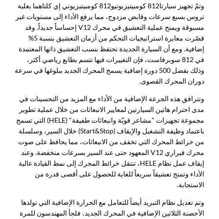
وتمّ تجهيز سيارتا
812 كومبيتيزيوني
و812 كومبيتيزيوني إي كلتاهما بعلبة
تروس بسبع سرعات وقابض مزدوج، مما يرفع الأداء إلى مستويات غير
مسبوقة ويمنح عملية التعشيق في محرك V12 إحساساً جديداً. وقد
قصّرت معايرة استراتيجيات التحكم من أزمان التعشيق بنسبة 5%
إضافية. ومع أن السيارة الجديدة تحتفظ بنسب التعشيق ذاتها المعتمدة
في 812 سوبرفاست، فإن التغييرات فيها تتسم بطابع رياضي أكثر،
وذلك بفضل 500 دورة إضافية يسمح المحرك الجديد ببلوغها في سرعة
دوران المحرك القصوى.
وتترافق هذه الجرعة الإضافية من الأداء مع المزيد من التحسينات في
مدى احترام هاتين السيارتين لمعايير الانبعاثات من خلال عملية تطوير
مجموعة تجهيزات "مشاعر قويّة وانبعاثات طفيفة" (HELE) التي تسمح
باعتماد وظيفة التشغيل والإيقاف (Start&Stop) خلال السير، وسلسلة
من خرائط المحرك التي تخفف من الانبعاثات، مما يحافظ على صوت
محرك فيراري V12 المعهود حتى عند السير بسرعات منخفضة. وعند
إيقاف عمل نظام HELE، تنتقل خرائط المحرك إلى نمط القيادة عالية
الأداء وتمنح تعشيقاً سريعاً للغاية للحصول على أقصى قدرة من
الاستجابة.
وتم تعديل نظام التبريد أيضاً للتعامل مع الحرارة الإضافية التي تولدها
الأحصنة الثلاثين الإضافية في المحرك الجديد، فلجأ المهندسون للمرة