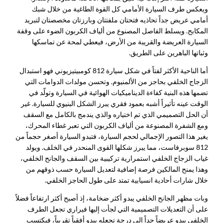
ويعكس طرف السيارة الأمامي كل القوة الطاغية من خلال شبك
أمامي عريض جداً تحاذيه فتحتان ملفتتان وبارزتان مخصصتان لتبريد
المكابح. ويسلط الفاصل المصنوع من ألياف الكربون الضوء على وقفة
السيارة العريضة والقريبة من الأرض، فيعطي لمحة عن تماسكها
وثباتها الباهرين على الطريق.
أما الناحية الأكثر لفتاً في شكل سيارة 812 كومبيتيزيوني فهو استبدال
الزجاج الخلفي بحاجز من الألمنيوم. وتحسن مولدات الدوامات التي
تضمها هذه البنية كفاءة الديناميكيات الهوائية في السيارة وتولّد في
الوقت عينه تأثيراً أشبه بعمود فقري يبرز الشكل البنيوي للسيارة. غير
أن الحل التصميمي الذي تم اختياره والذي يندمج بالكامل مع السقف
ومع الشفرة المصنوعة من ألياف الكربون التي تعبر غطاء المحرك،
يغير هذا التصور الإجمالي لحجم السيارة، فتبدو السيارة أصغر حجماً من
812 سوبرفاست، مما يبرز شكلها القوى المنحدر في الخلف. ويولد
غياب الزجاج الخلفي استمرارية تركيبية بين السقف والجانح الخلفي،
وهذا يمنح المالكين فرصة إضافية لتعديل السيارة حسب ذوقهم من
خلال شارات أحادية انسيابية تمتد على طول الحاجز الخلفي.
وبات مظهر الجانح الخلفي يبدو أكثر ضخامة، إذ أصبح أكثر ارتفاعاً فضلاً
على أن التعديلات التصميمية التي لجأت إليها فيراري تجعل الطرف
الخلفي يبدو عريضاً جداً إلى درجة تجعله يبدو أفقياً تقريباً، فيكتسب