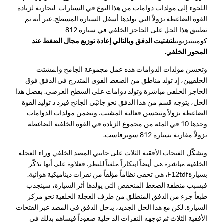
اللجوء إلى مولدات دوامات من هذا النوع في السيارات التجارية لزيادة
القوة الضاغطة نزولاً التي يولدها أسفل السيارة المسطح. غير أنه تم
تطبيق هذا الحل على الحاجز الخلفي في سيارة 812
كومبيتيزيوني
لتشتيت الدفق وبالتالي إعادة توزيع مجال الضغط عند
المحور الخلفي.
وتحسن مولدات الدوامات هذه عمل مجموعة الجامح والمشتت
الخلفيين، إذ تولد مناطق من الضغط القوي المتدرج في الدفق فوق
الحاجز الخلفي مباشرة وتولد دوامات على السطح العرضي. بفضل هذا
الحل، يتوجه قسم من هذا الدفق نحو جانبَي الجانح فيزداد توليد القوة
الضاغطة نزولاً وتتحسن فعالية المشتت. وتضمن مولدات الدوامات
وحدها 10 في المئة من مجموع الزيادة في القوة الخلفية الضاغطة
نزولاً مقارنة بسيارة 812 سوبرفاست.
وتشكّل الفتحات الأفقية الثلاث على جانبي المصد الخلفي وراء العجلة
الخلفية مباشرة هي أيضاً ابتكاراً ملفتاً للنظر. فعلاوة على أنها تذكّر
بسيارة
F12tdf، هي تخفي نظاماً مؤلفاً من نقرات ديناميكية هوائية.
فبسبب منطقة الضغط المنخفض التي يولدها أثر السيارة، سينجذب
طبعاً جزء من الدفق المنطلق من طرف العجلة الخلفية نحو مركز
السيارة. لكن مع هذا الحل الجديد، يدخل الدفق في المصد عبر الفتحات
الأفقية الثلاث ثم توجهه النقرات الداخلية صعوداً فيساهم بذلك في