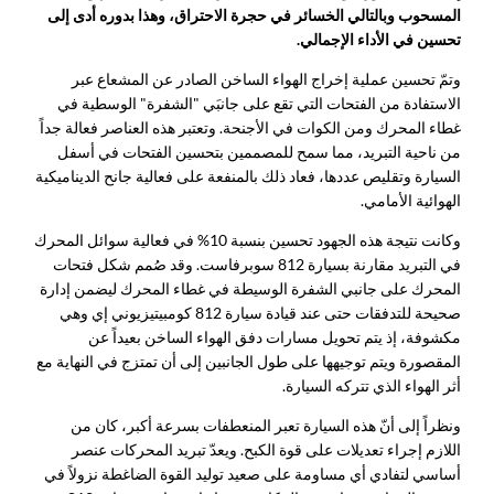
المسحوب وبالتالي الخسائر في حجرة الاحتراق، وهذا بدوره أدى إلى
تحسين في الأداء الإجمالي.
وتمّ تحسين عملية إخراج الهواء الساخن الصادر عن المشعاع عبر
الاستفادة من الفتحات التي تقع على جانبَي "الشفرة" الوسطية في
غطاء المحرك ومن الكوات في الأجنحة. وتعتبر هذه العناصر فعالة جداً
من ناحية التبريد، مما سمح للمصممين بتحسين الفتحات في أسفل
السيارة وتقليص عددها، فعاد ذلك بالمنفعة على فعالية جانح الديناميكية
الهوائية الأمامي.
وكانت نتيجة هذه الجهود تحسين بنسبة 10% في فعالية سوائل المحرك
في التبريد مقارنة بسيارة 812 سوبرفاست. وقد صُمم شكل فتحات
المحرك على جانبي الشفرة الوسيطة في غطاء المحرك ليضمن إدارة
صحيحة للتدفقات حتى عند قيادة سيارة 812 كومبيتيزيوني إي وهي
مكشوفة، إذ يتم تحويل مسارات دفق الهواء الساخن بعيداً عن
المقصورة ويتم توجيهها على طول الجانبين إلى أن تمتزج في النهاية مع
أثر الهواء الذي تتركه السيارة.
ونظراً إلى أنّ هذه السيارة تعبر المنعطفات بسرعة أكبر، كان من
اللازم إجراء تعديلات على قوة الكبح. ويعدّ تبريد المحركات عنصر
أساسي لتفادي أي مساومة على صعيد توليد القوة الضاغطة نزولاً في