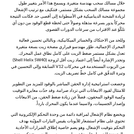
خلال مسالك سحب بهندسة متغيرة. ويسمح هذا الأمر بتغيير طول
مجموعة مسالك السحب بشكل مستمر، فتتكيف مع ترتيب الإشعال
لزيادة الشحنة الديناميكية في الأسطوانة إلى أقصى حد. فكانت النتيجة
محركاً يدور بسرعة مذهلة وصولاً حتى لحظة قطع الوقود من دون أي
تلكّؤ عند الاقتراب من سرعات الدورات القصوى.
وللحد من الاحتكاك والخسائر الميكانيكية، وبالتالي تحسين فعالية
المحرك الإجمالية، طوّر مهندسو فيراري مضخة زيت بسعة متغيرة
تعدل بشكل مستمر ضغط الزيت على كامل نطاق عمل المحرك.
وتجدر الإشارة أيضاً إلى اعتماد زيت أقل لزوجة (Shell Helix 5W40)
من الزيوت المستخدمة في محركات V12 السابقة وإلى التحسين في
وتيرة التدفّق في كامل خطّ تصريف الزيت.
وخضعت استراتيجية إدارة الحقن المباشر بالوقود للمزيد من التطوير
للامتثال لقيود الانبعاثات التي تزداد صرامة. وقد حدّت معايرة التوقيت
وكمية الوقود المحقون، فضلاً عن زيادة ضغط الحقن، من الانبعاثات
وإصدار الجسيمات، ولاسيما عندما يكون المحرك بارداً.
ويخضع نظام الإشعال لمراقبة دائمة من وحدة التحكم الإلكترونية التي
تحتوي على نظام استشعار للأيونات يقيس التيارات المؤيّنة
بهدف
التحكم بتوقيت الإشعال. وهو يضم خاصية إطلاق الشرارات الأحادية
والمتعددة للحصول على دفق سلس ومرن من العزم. وتتحكم وحدة