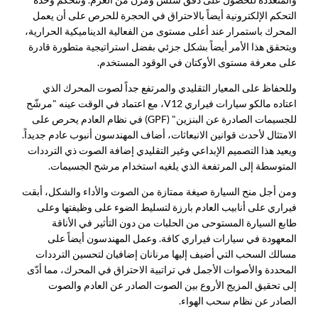
التحكم الإلكترونية أيضاً بالاحتراق في الحجرة للحرص على أن يعمل
المحرك باستمرار عند أعلى مستوى من الفعالية الديناميكية الحرارية،
ويتحقق هذا الأمر أيضاً بشكل جزئي بفضل استراتيجية متطورة قادرة
على معرفة مستوى الأوكتان في الوقود المستخدم.
وللحفاظ على المعيار التقليدي والمرتفع جداً لصوت المحرك الذي
اعتاده مالكو سيارات فيراري V12، مع اعتماد في الوقت عينه "مرشّح
للجسيمات الصادرة عن البنزين" (GPF) في نظام العادم يحرص على
الامتثال لأحدث قوانين الانبعاثات، أضاف المهندسون أنبوب عادم جديداً.
ويعيد هذا التصميم الإبداعي وغير التقليدي إضافة الصوت ذي الترددات
المتوسطة إلى المرتفعة الذي يلغيه استخدام مرشح الجسيمات.
ومن أجل منح السيارة صيغة ممتازة من الصوت والأداء والشكل، أبقت
فيراري على أنابيب العادم بارزة لتسليط الضوء على وظيفتها وعلى
طابع السيارة المستوحى من الحلبات من دون التأثير في الأناقة
المعهودة في سيارات فيراري كافة. وعمل المهندسون أيضاً على
مسالك السحب التي أضيف إليها مرنانان إضافيان لتحسين الترددات
المحددة والأصوات الأجمل في تراتبية الاحتراق في المحرك، مما أدّى
إلى تحقيق المزيج الأروع بين الصوت الصادر عن العادم والصوت
الصادر عن نظام سحب الهواء.