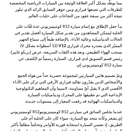
مما يوطّد بشكل أكبر العلاقة الوثيقة بين السيارات الرياضية المخصصة
للطرقات التي تصنعها فيراري وبين جوهر التسابق الرائد الذي تبلور
نتيجة أكثر من سبعة عقود من النجاحات على حلبات العالم.
بدأ حفل الإطلاق مع إتمام سيارة 812 كومبيتيزيوني عدة لفّات على
الحلبة ليتمكن المشاهدون من تقدير شكل السيارة أفضل تقدير في
الحالات الديناميكية وعالية الأداء، بالإضافة طبعاً إلى سماع الجهير
المميّز الذي يصدره محرك فيراري
V12
(12 أسطوانة بشكل V)
بسحب الهواء الطبيعي. وبعد هذه اللفات السريعة، عرض إنريكو غاييرا،
رئيس قسم التسويق لدى فيراري، السيارة رسمياً ثم الكشف عن
سيارة 812 كومبيتيزيوني إي.
وتمّ تصميم هاتين السيارتين لمجموعة حصرية جداً من هواة الجمع
والأشخاص الذين يقدّرون تقاليد فيراري الأرقي التي تركز على الأداء
الأقصى الذي لا يقبل أيّ مساومة، لاسيما وأن المفاهيم التكنولوجية
الإبداعية التي تم تطبيقها على المحرك وديناميكيات السيارة
والديناميكيات الهوائية قد رفعت المعيار إلى مستويات جديدة.
عندما يجلس السائق في سيارتي 812 كومبيتيزيوني
و812 كومبيتيزيوني
إي.
يشعر وكأنه متحد مع السيارة، سواء كان على الحلبة أم على
الطريق، إذ تضمن السيارة استجابة فورية للأوامر وتحكماً مطلقاً بأكثر
المناورات تعقيداً. ويحظى السائق بأعلى درجات المرح وحماس القيادة