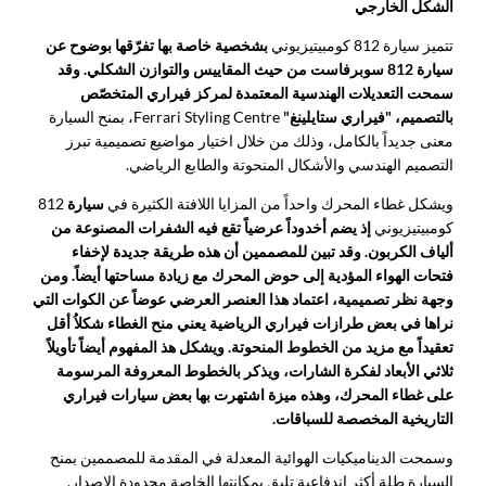
الشكل الخارجي
تتميز سيارة 812 كومبيتيزيوني
بشخصية خاصة بها تفرّقها بوضوح عن
سيارة 812 سوبرفاست من حيث المقاييس والتوازن الشكلي. وقد
سمحت التعديلات الهندسية المعتمدة لمركز فيراري المتخصّص
بالتصميم، "فيراري ستايلينغ"
Ferrari Styling Centre، بمنح السيارة
معنى جديداً بالكامل، وذلك من خلال اختيار مواضيع تصميمية تبرز
التصميم الهندسي والأشكال المنحوتة والطابع الرياضي.
ويشكل غطاء المحرك واحداً من المزايا اللافتة الكثيرة في
سيارة
812
كومبيتيزيوني
إذ يضم أخدوداً عرضياً تقع فيه الشفرات المصنوعة من
ألياف الكربون. وقد تبين للمصممين أن هذه طريقة جديدة لإخفاء
فتحات الهواء المؤدية إلى حوض المحرك مع زيادة مساحتها أيضاً. ومن
وجهة نظر تصميمية، اعتماد هذا العنصر العرضي عوضاً عن الكوات التي
نراها في بعض طرازات فيراري الرياضية يعني منح الغطاء شكلاُ أقل
تعقيداً مع مزيد من الخطوط المنحوتة. ويشكل هذ المفهوم أيضاً تأويلاً
ثلاثي الأبعاد لفكرة الشارات، ويذكر بالخطوط المعروفة المرسومة
على غطاء المحرك، وهذه ميزة اشتهرت بها بعض سيارات فيراري
التاريخية المخصصة للسباقات.
وسمحت الديناميكيات الهوائية المعدلة في المقدمة للمصممين بمنح
السيارة طلة أكثر إندفاعية تليق بمكانتها الخاصة محدودة الإصدار.