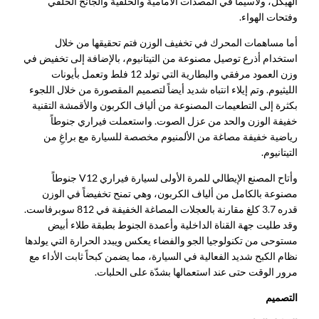
الهيكل، ولاسيما في المصدات الأمامية والخلفية والجانح الخلفي
وفتحات الهواء.
أما مساهمات المحرك في تخفيف الوزن فتم تحقيقها من خلال
استخدام أذرع توصيل مصنوعة من التيتانيوم، بالإضافة إلى تخفيض في
وزن العمود مرفقي والبطارية التي تولد 12 فلط وتعمل بأيونات
الليثيوم. وتم إيلاء انتباه شديد أيضاً لتصميم المقصورة من خلال اللجوء
بكثرة إلى التطعيمات المصنوعة من ألياف الكربون والأقمشة التقنية
خفيفة الوزن والحد من عزل الصوت. واستعملت فيراري جنوطاً
رياضية خفيفة مصاغة من الألمنيوم مخصصة للسيارة مع براغِ من
التيتانيوم.
وأتاح المصنع الإيطالي للمرة الأولى لسيارة فيراري V12 جنوطاً
مصنوعة بالكامل من ألياف الكربون، وهي تمنح تخفيضاً في الوزن
قدره 3.7 كلغ مقارنة بالعجلات المصاغة الخفيفة في 812 سوبرفاست.
وقد طليت جهة القناة الداخلية وأعمدة الجنوط بطبقة طلاء أبيض
مستوحى من تكنولوجيا الجو والفضاء يعكس ويبدد الحرارة التي يولدها
نظام الكبح شديد الفعالية في السيارة، مما يضمن كبحاً ثابت الأداء مع
مرور الوقت حتى عند استعمالها بشدّة على الحلبات.
التصميم