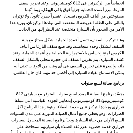
انخفاضاً من الركيزتين في 812 كومبيتيزيوني. وعند تخزين سقف
التارغا، تبرز أعمدة الحماية جزئياً فوق باقي الهيكل. وبما أنّهما
مصنوعتين من ألياف الكربون تصبحان عنصراً بصرياً ثانوياً، ولا تؤثران
بالتالي على الطلة العريضة المنخفضة التي تولدها الركيزتان. ويزيد هذا
الأمر من الشعور بأن السيارة منخفضة عند النظر إليها من الجانب.
وعند تركيب السقف، تتصل أعمدة الحماية بشكل ممتاز مع بنية
السقف لتشكل وحدة متجانسة. وقد صنع سقف التارغا من ألياف
الكربون لمنح إحساس بالاستمرارية الجمالية مع أعمدة الحماية. وعند
كشف السيارة، يتم تخزين السقف في حجرة تتحلى بالشكل السقف
ذاته. والقدرة على تخزين السقف في أي وقت من الأوقات تعني أنه
يمكن الاستمتاع بقيادة السيارة إلى أقصى حد مهما كان حال الطقس.
برنامج صيانة لسبع سنوات
يجسّد برنامج الصيانة الممدد لسبع سنوات المتوفر مع سيارتي 812
كومبيتيزيوني
و812 كومبيتيزيوني إي
معايير الجودة القياسية التي تتبناها
فيراري وزيادة التركيز على خدمة العملاء. ويتوفر هذا البرنامج لكل
الطرازات، وهو يغطي جميع أعمال الصيانة الدورية على مدى السنوات
السبع الأولى من حياة السيارة. ويعدّ برنامج الصيانة المجدول لسيارات
فيراري خدمة حصرية تعزز ثقة العملاء بأن سيارتهم ستحافظ على
ذروة أدائها وسلامتها على مر السنين. وتتوفر هذه الخدمة الخاصة أيضاً