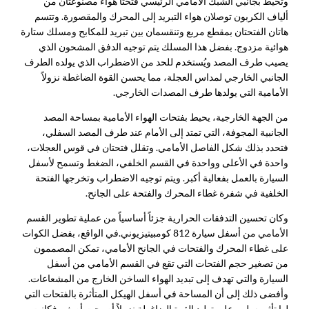
وتحيط بجانبي الشبك الأمامي الرئيسي فتحتا هواء مصنوعتان من
ألياف الكربون توصلان هواء التبريد إلى المحرك والمقصورة. وتتسم
هاتان الفتحتان بمقطع مربع وتنقسمان بين تبريد للمكابح ومسلك ستارة
هوائية مزدوج. بفضل هذا المسلك يتم توجيه الدفق المشحون الذي
يصيب طرف المصد ويُستخدم للحد من الاضطراب الذي يولده الطرف
الجانبي الخارجي لمداس العجلة، مما يحسن القوة الضاغطة نزولاً
الأمامية التي يولدها طرف المصدات الخارجي.
من الجهة الخارجية، يحيط بفتحات الهواء الأمامية بمساحة المصد
الجانبية المجوفة، التي تمتد إلى الأمام عند طرف المصد السفلي،
فتحدد بذلك شكل الفاصل الأمامي. وتقلل فتحتان في قوس العجلات،
واحدة في الأعلى وواحدة في القسم الخلفي، الضغط وتسمح لأسفل
السيارة بالعمل بفعالية أكبر. ويتم توجيه الاضطراب وتخرجها الفتحة
الخلفية في شفرة غطاء المحرك والفتحة على الجانح.
وكان تحسين التدفقات الحرارية جزئاً أساسياً من عملية تطوير القسم
الأمامي من أسفل سيارة 812 كومبيتيزيوني.
في الواقع، بفضل الكوات
على غطاء المحرك والفتحات في الجانح الأمامي، تمكن المصممون
من تصغير حجم الفتحات التي تقع في القسم الأمامي من أسفل
السيارة والتي تهدف إلى تبديد الهواء الساخن الخارج من المشعاعات.
وأفضى ذلك إلى أن المساحة في أسفل الهيكل المتأثرة بالفتحات التي
لها تأثير سلبي على توليد القوة الضاغطة نزولاً أصبحت أصغر. فكانت