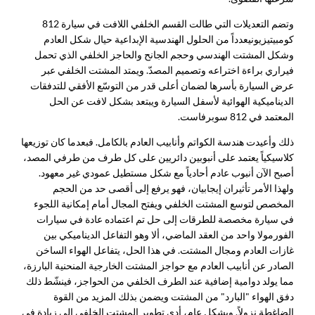
وتضم التعديلات التي طالت القسم الخلفي اللافت في سيارة 812
كومبيتيزيوني
عدداً من الحلول الهندسية الإبداعية حيال شكل العادم
وشكل المشتت الهندسي وحجم الجانح والحاجز الخلفي الذي تحمل
فيراري براءة اختراعه وتصميم المصدّ. ويمتد المشتت الخلفي عبر
عرض السيارة بأسرها لضمان أعلى قدر من التوسّع الأفقي للتدفقات
الديناميكية الهوائية لأسفل السيارة ويبتعد بشكل لافت عن الحل
المعتمد في 812 سوبرفاست.
ذلك وأعيدت هندسة الكواتم وأنابيب العادم بالكامل. فبعدما كان توزيعها
كلاسيكياً يعتمد على أنبوبين دائريين على كل طرف من طرفي المصد،
أصبح الآن أنبوب عادم أحادياً مع شكل مستطيل عمودي غير معهود.
ولهذا الأمر تأثيران إيجابيان، فهو يرفع إلى أقصى حد من الحجم
المخصص لتوسع المشتت الخلفي ويفتح المجال أمام إمكانية اللجوء
في سيارة مخصصة للطرقات إلى حل تم اعتماده عادة في سيارات
الفورمولا واحد من العقد الماضي، ألا وهو التفاعل الديناميكي بين
غازات العادم ومجال المشتت. في هذا الحل، يتفاعل الهواء الساخن
الصادر عن أنابيب العادم مع حواجز المشتت الخارجية المنحنية البارزة،
مما يولد دوامية إضافية عند الطرف الخلفي من الحواجز، فينشّط ذلك
دفق الهواء "البارد" من المشتت ويضمن بذلك المزيد من القوة
الضاغطة نزولاً. وبشكل عام، أدى تطوير المشتت الخلفي إلى زيادة في