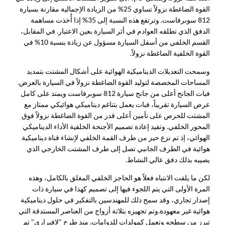
القوة الضاغطة نزولاً تساوي 25% من الزيادة الإجمالية مقارنة بسيارة
812 سوبرفاست. وترتفع هذه النسبة إلى 35% إذا أُخذت مساهمة
الدفق الذي تطلقه العوادم في أثر السيارة بعين الاعتبار. في المقابل،
القسم الخلفي من أسفل السيارة مسؤول عن زيادة بنسبة 10% في
القوة الخلفية الضاغطة نزولاً.
وسمحت التعديلات الديناميكية الهوائية على أشكال المشتت بتمديد
المساحات المخصصة لتوليد القوة الضاغطة نزولاً في السيارة بالعرض.
فبات الجانح أعلى من جانح سيارة 812 سوبرفاست ويمتد على كامل
عرض السيارة تقريباً، فبات يعمل بتناغم ديناميكي هوائيكي ممتاز مع
المشتت للحرص على تأمين أعلى قدر من القوة الضاغطة نزولاً فوق
المحور الخلفي. وتفيد إعادة تصميم الأجنحة الخلفية الأداء الديناميكي
الهوائي، إذ تم نزع حيز من طرف القمة الخلفي لإنشاء قناة ديناميكية
هوائية في الطرف الجانبي تصل إلى طرف المشتت الخارجي الذي
يصيبه بذلك دفق عالي النشاط.
لكن ما يلفت الانتباه فعلاً هو الحاجز الخلفي المغلق بالكامل، وهذه
المرة الأولى التي يتم اللجوء فيها إلى تصميم كهذا في سيارة ذات
إصدار تجاري، وقد سمح ذلك للمهندسين بالتفكير في حلول ديناميكية
هوائية غير معهودة.
وتم تجهيزه بثلاثة أزواج من العناصر المستدقة التي
تبرز من سطحه وتعمل كمولدات للدوامات. منذ طرح "لافيراري" تم