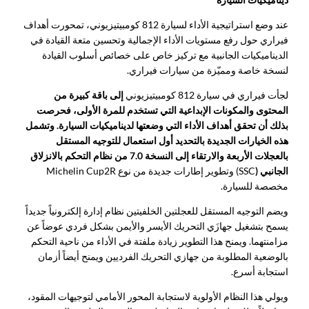
عند وضع استراتيجية الأداء لسيارة 812 كومبيتيزيوني، تمحورت أهداف
فيراري حول رفع مستويات الأداء الإجمالية وتحسين متعة القيادة في
الديناميكيات الجانبية مع تركيز خاص على خصائص أسلوب القيادة
لنسخة خاصة ومميّزة من سيارات فيراري.
لجأت فيراري في سيارة 812 كومبيتيزيوني
إلى باقة كبيرة من
المحتوى والمكونات الإبداعية التي تستخدم للمرة الأولى، فحرصت
بذلك أن تحقق أهداف الأداء التي وضعتها لديناميكيات السيارة. وتشمل
هذه الخيارات الجديدة بالتحديد أول استعمال للتوجيه المستقل
بالعجلات الأربعة والارتقاء إلى النسخة 7.0 من نظام التحكم بالانزلاق
الجانبي (
SSC) وتطوير إطارات جديدة من نوع Michelin Cup2R
مخصصة للسيارة.
ويضم التوجيه المستقل للعجلتين الخلفيتين نظام إدارة إلكترونياً جديداً
يسمح بتشغيل جهازَي التحريك الأيسر والأيمن بشكل فردي عوضاً عن
مزامنتهما. ويمنح هذا التطوير زيادة ملفتة في الأداء من ناحية التحكم
بالوضعية المطلوبة من جهازي التحريك الفرديين ويمنح أيضاً أزمان
استجابة أسرع.
ويولي هذا النظام الأولوية لاستجابة المحور الأمامي لتوجيهات المقود،