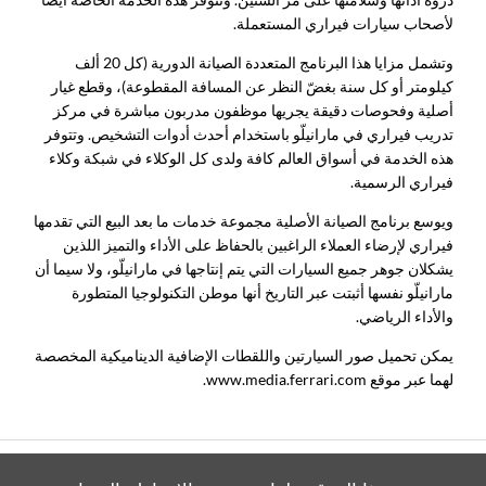
لأصحاب سيارات فيراري المستعملة.
وتشمل مزايا هذا البرنامج المتعددة الصيانة الدورية (كل 20 ألف
كيلومتر أو كل سنة بغضّ النظر عن المسافة المقطوعة)، وقطع غيار
أصلية وفحوصات دقيقة يجريها موظفون مدربون مباشرة في مركز
تدريب فيراري في مارانيلّو باستخدام أحدث أدوات التشخيص. وتتوفر
هذه الخدمة في أسواق العالم كافة ولدى كل الوكلاء في شبكة وكلاء
فيراري الرسمية.
ويوسع برنامج الصيانة الأصلية مجموعة خدمات ما بعد البيع التي تقدمها
فيراري لإرضاء العملاء الراغبين بالحفاظ على الأداء والتميز اللذين
يشكلان جوهر جميع السيارات التي يتم إنتاجها في مارانيلّو، ولا سيما أن
مارانيلّو نفسها أثبتت عبر التاريخ أنها موطن التكنولوجيا المتطورة
والأداء الرياضي.
يمكن تحميل صور السيارتين واللقطات الإضافية الديناميكية المخصصة
لهما عبر موقع www.media.ferrari.com.