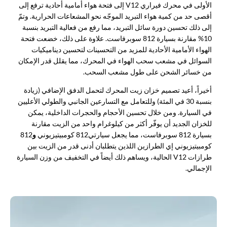
الأولى في محرك فيراري V12 إلى فتحة هواء أمامية أحادية ترفع إلى
أقصى حد من كمية هواء التبريد الموجّه نحو المشعاعات الحرارية. وتمّ
إلى ذلك تحسين دورة سائل التبريد، مما رفع من فعالية التبريد بنسبة
10% مقارنة بسيارة 812 سوبرفاست. علاوة على ذلك، خضعت فتحة
الهواء الأمامية الأحادية للمزيد من التحسينات لتحسين ديناميكيات
السوائل في مشعب سحب الهواء في المحرك، مما يقلل قدر الإمكان
من خسائر الشحن على طول مشعب السحب.
أخيراً، أعيد تصميم خزان زيت المحرك لتحمل الدفق الإضافي (زيادة
بنسبة 30 في المئة) وللتعامل مع التسارعين الجانبي والطولي الأعليين
في السيارة. ومن خلال تحسين الأحجام والحجرات الداخلية، يمكن
للخزان الجديد أن يوفّر أكثر من كيلوغرام واحد من الزيت مقارنة
بسيارة 812 سوبرفاست، مما يجعل سيارتي
812 كومبيتيزيوني
و
812
كومبيتيزيوني إي الطرازين اللذين يتطلبان أدنى قدر من الزيت بين
طرازات V12 الحالية، ويساهم ذلك أيضاً في التخفيف من وزن السيارة
الإجمالي.​