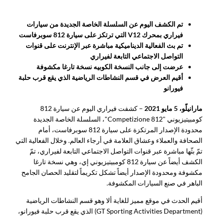
تم الكشف اليوم عن السلسلة الخاصة الجديدة من سيارات
فيراري بمحرك
V12
التي ترتكز على سيارة 812 سوبرفاست
تم بث الفعالية الديناميكية مباشرة عبر الإنترنت على قنوات
التواصل الاجتماعي التابعة لفيراري
عرضت إلى جانب النسخة الكوبيه نسخة تارغا مكشوفة
أقيم العرض في قسم النشاطات الرياضية الذي يقع قرب حلبة
فيورانو
مارانيلّو، 5 مايو 2021
– كشفت فيراري اليوم عن سيارة 812
كومبيتيزيوني "812 Competizione"، السلسلة الخاصة الجديدة
محدودة الإصدار المرتكزة على سيارة 812 سوبرفاست، أمام
الصحافة والعملاء وعشاق العلامة في أرجاء العالم. وخلال الفعالية التي
تمّ بثّها مباشرة عبر قنوات التواصل الاجتماعي التابعة لفيراري، تمّ
الكشف أيضاً عن سيارة 812 كومبيتيزيوني إي، وهي نسخة تارغا
مكشوفة ومحدودة الإصدار أيضاً تشكل تكريماً لتقليد الحصان الجامح
الباهر في صنع السيارات المكشوفة.
أقيم الحدث في موقع مميز للغاية ألا وهو قسم النشاطات الرياضية
(GT Sporting Activities Department) الذي يقع قرب حلبة فيورانو،