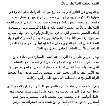
القوة الخلفية الضاغطة نزولاً.
وللتعويض عن التأثير الذي يخلّفه نزع مولدات الدوامات، تم اللجوء
في
سيارة
812 كومبيتيزيوني إي إلى جسر بين الركيزتين. وبفضل تعديلات
دقيقة، يتم توجيه الدفق بكفاءة وفعالية نحو الجانح الخلفي، فتعود القوة
الضاغطة نزولاً إلى مستوى القوة ذاته في
812 كومبيتيزيوني. وسمحت
إضافة الجسر بتخفيض الزيادة في الجرّ الفيزيولوجي الذي تولده سيارة
من نوع تارغا. من الناحية الديناميكية الهوائية، يعمل الجسر كجانح فيولّد
الضغط على السطح العلوي مجال ضغط إيجابياً يزيد من سرعة الدفق
المتّجه نزولاً عبر الحاجز الخلفي ويقلل من الجرّ.
ويتم الحرص على راحة الركاب عند كشف السيارة عبر إضافة جنيح
مدمج في السكة العلوية للزجاج الأمامي التي توجه الدفق النشاط
الذي يصيبها صعوداً لتفادي إحداث الاضطرابات في المقصورة. ويوسع
هذا الأمر الفقاعة التي تغطي طول المقصورة، فيتم تفادي أيضاً الضغط
الزائد المزعج في المنطقة التي تقع خلف رأس الركاب.
وتم إنشاء فتحتين ديناميكيتين هوائيتين بين الركيزتين لإدارة الدفق الذي
يدخل من فوق النوافذ الجانبية ولإرغامه على اعتماد مسار محدد، وهذا
عامل أساسي في التخفيف من الضغط داخل المقصورة ومن عدم
استقرار الدفق بحد ذاته أيضاً. وتمنح نتيجة هذه الاستراتيجية ميزتين