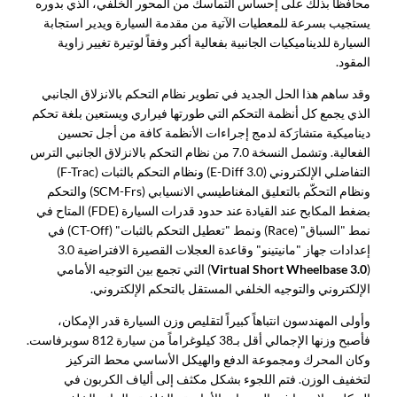
محافظاً بذلك على إحساس التماسك من المحور الخلفي، الذي بدوره
يستجيب بسرعة للمعطيات الآتية من مقدمة السيارة ويدير استجابة
السيارة للديناميكيات الجانبية بفعالية أكبر وفقاً لوتيرة تغيير زاوية
المقود.
وقد ساهم هذا الحل الجديد في تطوير نظام التحكم بالانزلاق الجانبي
الذي يجمع كل أنظمة التحكم التي طورتها فيراري ويستعين بلغة تحكم
ديناميكية متشارَكة لدمج إجراءات الأنظمة كافة من أجل تحسين
الفعالية. وتشمل النسخة 7.0 من نظام التحكم بالانزلاق الجانبي الترس
التفاضلي الإلكتروني (E-Diff 3.0) ونظام التحكم بالثبات (F-Trac)
ونظام التحكّم بالتعليق المغناطيسي الانسيابي (SCM-Frs) والتحكم
بضغط المكابح عند القيادة عند حدود قدرات السيارة (FDE) المتاح في
نمط "السباق" (Race) ونمط "تعطيل التحكم بالثبات" (CT-Off) في
إعدادات جهاز "مانيتينو" وقاعدة العجلات القصيرة الافتراضية 3.0
(
Virtual Short Wheelbase 3.0
) التي تجمع بين التوجيه الأمامي
الإلكتروني والتوجيه الخلفي المستقل بالتحكم الإلكتروني.
وأولى المهندسون انتباهاً كبيراً لتقليص وزن السيارة قدر الإمكان،
فأصبح وزنها الإجمالي أقل بـ38 كيلوغراماً من سيارة 812 سوبرفاست.
وكان المحرك ومجموعة الدفع والهيكل الأساسي محط التركيز
لتخفيف الوزن. فتم اللجوء بشكل مكثف إلى ألياف الكربون في