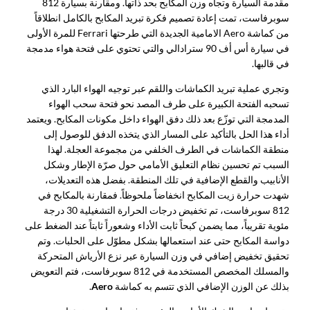
مقدمة السيارة وتجاه وزن المكابح بحد ذاتها. ومقارنة بسيارة 812
سوبرفاست، تمت إعادة تصميم فكرة تبريد المكابح بالكامل انطلاقاً
من كماشة Aero الامامية الجديدة التي طرحتها Ferrari للمرة الأولى
في سيارة أس أف 90 سترادالي والتي تحتوي على فتحة هواء مدمجة
في قالبها.
وتجري عملية تبريد الكماشات واللقم عبر توجيه الهواء البارد الذي
تسحبه الفتحة الكبيرة على طرف المصد نحو فتحة سحب الهواء
المدمجة التي توزّع بعد ذلك دفق الهواء داخل مكونات المكابح. ويعتمد
أداء هذا الحل بالتأكيد على المسار الذي يتخذه الدفق للوصول إلى
منطقة الكماشات في الطرف الخلفي من مجموعة العجلة. لهذا
السبب تم تحسين نظام التعليق الأمامي حول صرّة الإطار وشكل
الأنابيب والقطع الإضافية في تلك المنطقة. بفضل هذه التعديلات،
شهدت حرارة زيت المكابح انخفاضاً ملحوظاً. فمقارنة بالمكابح في
812 سوبرفاست، تم تخفيض درجات الحرارة التشغيلية 30 درجة
مئوية تقريباً، مما يضمن كبحاً ثابت الأداء وشعوراً ثابتاً عند الضغط على
دواسة المكابح حتى عند استعمالها بشكل مطوّل على الحلبات. وتم
تحقيق تخفيض إضافي في وزن السيارة عبر نزع الأرياش المتحركة
والمسلك المخصص المستخدمة في 812 سوبرفاست، فتم التعويض
بذلك عن الوزن الإضافي الذي تتسم به كماشة
Aero
.