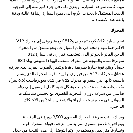
مهما كانت سرعة السيارة، ويعزى ذلك في جزء كبير منه إلى التوجيه
الجديد المستقلّ بالعجلات الأربع الذي يمنح السيارة رشاقة عالية ودقة
بالغة عند الانعطاف.
المحرك
تضم سيارتا 812 كومبيتيزيوني و812 كومبيتيزيوني إي محرك V12
الأكثر حماسية ومتعة في عالم السيارات، وهو مشتقّ من المحرك
الناجح الفائز بالجوائز الذي تستعمله فيراري في سيارة 812
سوبرفاست. والنتيجة هي محرك بسحب الهواء الطبيعي يولّد 830
حصاناً وينتج قوة جبارة بطريقة باهرة ويتميز بالصوت الفريد الذي يعرفه
عشاق محركات V12 من فيراري. ولزيادة قوة المحرك الذي يتسم
بالسعة ذاتها التي يتميز بها محرك V12 في 812 سوبرفاست (6.5 ليتر)،
تمّت إعادة هندسة عدة جوانب بشكل شبه كامل للوصول إلى رقم
قياسي من سرعة دوران المحرك القصوى مع تحسين ديناميكيات
السوائل في نظام سحب الهواء والاشتعال والحدّ من الاحتكاك
الداخلي.
وبذلك، باتت سرعة المحرك القصوى 9,500 دورة في الدقيقية.
ويترافق ذلك مع مستوى متزايد من الزخم، فيولد المحرك قوة
وتسارعاً متزايدين ومستمرين. وتم التوصّل إلى هذه النتيجة من خلال