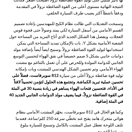
النتيجة النهائية مستوى أعلى من القوة الضاغطة نزولاً في المقدمة
ودفقاً ناشطاً أكثر يصيب طرف السيارة الخلفي.
وسمحت التعديلات التي طالت نظام الكبح للمهندسين بإعادة تصميم
القسم الأمامي من أسفل السيارة لكي يمتد وصولاً حتى فجوة قوس
العجلات. وبفضل هذا الشكل الجديد الذي أتاح المزيد من المساحة حول
الشعبة الأمامية بشكل Y، بات بالإمكان تمديد المساحة التي يمكن
استخدامها لتوليد القوة الضاغطة نزولاً. وسمح ايضاً أيضاً بإضافة مولد
دوامات جانبي بشكل S صمم خصيصاً في نفق الهواء لتحسين التوسع
الجانبي للدوامة المولدة وللحرص على أن تعمل بالتناغم مع مشتت
الهواء الأمامي. وتم تحسين الشكل الهندسي للمشتت وبات بإمكانه
توليد قوة ضاغطة نزولاً أعلى من سيارة
812 سوبرفاست، فضلاً على
تحسين عملية تبريد الكماشة. وتجتمع هذه الحلول لتؤمن تحسيناً لافتاً
في الأداء، فتحسين فتحات الهواء يساهم في زيادة بنسبة 30 في المئة
في القوة الضاغطة نزولاً، فيما يضيف مولد الدوامات الجانبي الجديد 40
في المئة إضافية.
وكما هو الحال في 812 سوبرفاست، يجهّز المشتت الأمامي بنظام
هوائي متحرك هامد يفتح عند تخطّي سرعة 250 كلم/ساعة. فعندما
تلتف اللوحة تعطل عمل المشتت بالكامل وتسمح للسيارة ببلوغ
سرعتها القصوى.