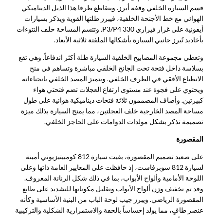
قسم السيارة الخلفي وقفة أبرز. ويتقاطع طرفا هذا الذيل الديناميكي
الهوائي مع خط الأجنحة الخلفية، فيبرز طلتها القوية ويذكر بسيارات
أيقونية على غرار فيراري 330 P3/P4. وتتسم المساحة خلف النتوءات
بأخاديد تُبرز جانبي السيارة بأشكالها الملفتة ثلاثية الأبعاد.
وتعطي مجموعة المصابيح الخلفية السيارة طلة أكثر اندفاعاً. وهي تقع
بسلاسة داخل فتحة تحت الجانح الخلفي مباشرة وتساهم في منح
الانطباع الأفقي في الطرف الخلفي. ويتميز المصد الخلفي بانحناءاته
ويحتوي على فجوة عند مستوى ارتفاع العجلات تضم فتحتي هواء
كبيرتين. وأضاف المصممون ثلاثة فتحات ديناميكية هوائية على طول
مساحة المصد الخارجية خلف العجلتين، مما يمنح السيارة بذلك ميزة
تصميمة تذكر بشكل مولدات الدوامات على الحاجز الخلفي.
المقصورة
على صعيد تصميم المقصورة، بقيت سيارة 812 كومبيتيزيوني أمينة
لسيارة 812 سوبرفاست، إذ حافظت على المعايير العامة ذاتها وعلى
اللوحة الأمامية وألواح الأبواب، بما في ذلك شكل الرنانة المعروف.
وقد تم تخفيف وزن ألواح الأبواب وتقليل مكوناتها للتشديد على طابع
المقصورة الرياضي. ويبرز جيب لوحة الباب من البنية الأساسية وكأنه
عنصر طافٍ، مما يولد إحساساً بالخفة والاستمرارية الشكلية والتركيبية