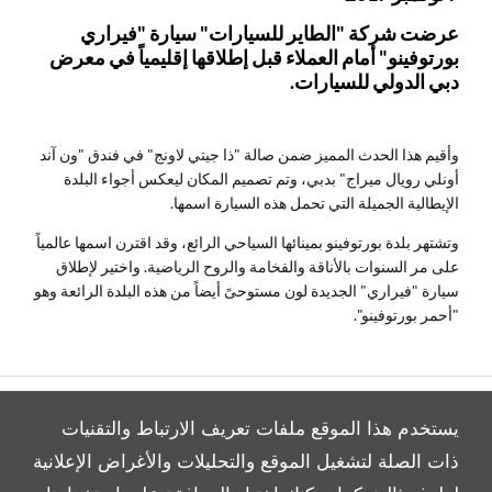
عرضت شركة "الطاير للسيارات" سيارة "فيراري
بورتوفينو" أمام العملاء قبل إطلاقها إقليمياً في معرض
دبي الدولي للسيارات.
وأقيم هذا الحدث المميز ضمن صالة "ذا جيتي لاونج" في فندق "ون آند
أونلي رويال ميراج" بدبي، وتم تصميم المكان ليعكس أجواء البلدة
الإيطالية الجميلة التي تحمل هذه السيارة اسمها.
وتشتهر بلدة بورتوفينو بمينائها السياحي الرائع، وقد اقترن اسمها عالمياً
على مر السنوات بالأناقة والفخامة والروح الرياضية. واختير لإطلاق
سيارة "فيراري" الجديدة لون مستوحىً أيضاً من هذه البلدة الرائعة وهو
"أحمر بورتوفينو".
يستخدم هذا الموقع ملفات تعريف الارتباط والتقنيات
ذات الصلة لتشغيل الموقع والتحليلات والأغراض الإعلانية