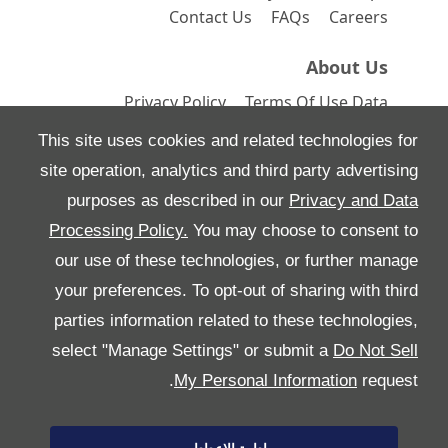
Contact Us
FAQs
Careers
About Us
Privacy Policy
Terms Of Use
Data
Preferences
Site Map
This site uses cookies and related technologies for
site operation, analytics and third party advertising
purposes as described in our
Privacy and Data
Processing Policy.
You may choose to consent to
All Rights Reserved
our use of these technologies, or further manage
Follow بريمير موتورز
your preferences. To opt-out of sharing with third
parties information related to these technologies,
select "Manage Settings" or submit a
Do Not Sell
My Personal Information
request.