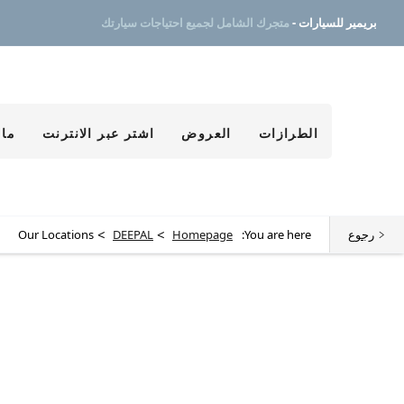
بريمير للسيارات -
متجرك الشامل لجميع احتياجات سيارتك
الطرازات
العروض
اشتر عبر الانترنت
ما 
>
>
رجوع
You are here:
Homepage
DEEPAL
Our Locations
ابحث عن أقرب وكالة لك الآن
إختر سيارتك المثالية، تصفح مختلف العروض و اشتري بالسعر الذي يناسبك