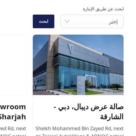
ابحث عن طريق الإمارة
ابحث
إختر
owroom
صالة عرض ديبال، دبي -
 Sharjah
الشارقة
yed Rd
,
next
Sheikh Mohammed Bin Zayed Rd
,
next