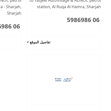
ADNOC petrol
to Tasjeel AutoVillage & ADNOC petrol
a - Sharjah
,
station
,
Al Ruqa Al Hamra
,
Sharjah
Sharjah
06 5986986
06 5986986
تفاصيل الموقع