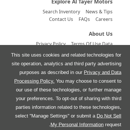
Explore Al Tayer Motors
Search Inventory
News & Tips
Contact Us
FAQs
Careers
About Us
Privacy Policy
Terms Of Use
Data
Preferences
Site Map
This site uses cookies and related technologies for
site operation, analytics and third party advertising
purposes as described in our
Privacy and Data
Processing Policy.
You may choose to consent to
All Rights Reserved
our use of these technologies, or further manage
Follow بريمير موتورز
your preferences. To opt-out of sharing with third
parties information related to these technologies,
select "Manage Settings" or submit a
Do Not Sell
My Personal Information
request.