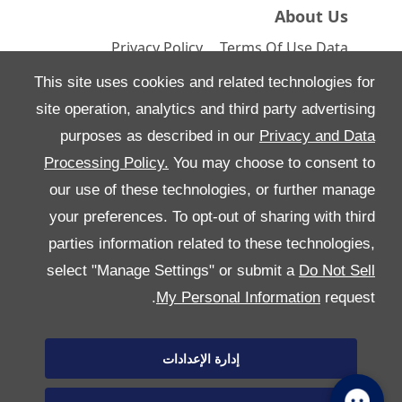
About Us
Privacy Policy
Terms Of Use
Data
Preferences
Site Map
This site uses cookies and related technologies for
site operation, analytics and third party advertising
purposes as described in our
Privacy and Data
Processing Policy.
You may choose to consent to
All Rights Reserved
our use of these technologies, or further manage
Follow بريمير موتورز
your preferences. To opt-out of sharing with third
parties information related to these technologies,
select "Manage Settings" or submit a
Do Not Sell
My Personal Information
request.
إدارة الإعدادات
Copyright © 2026 بريمير موتورز