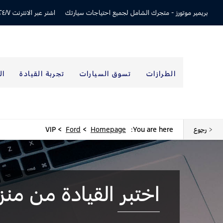
بريمير موتورز -
متجرك الشامل لجميع احتياجات سيارتك
اشتر عبر الانترنت ٢٤/٧
الطرازات
تسوق السيارات
تجربة القيادة
ال
>
>
رجوع
You are here:
Homepage
Ford
VIP
اختبر القيادة من منز