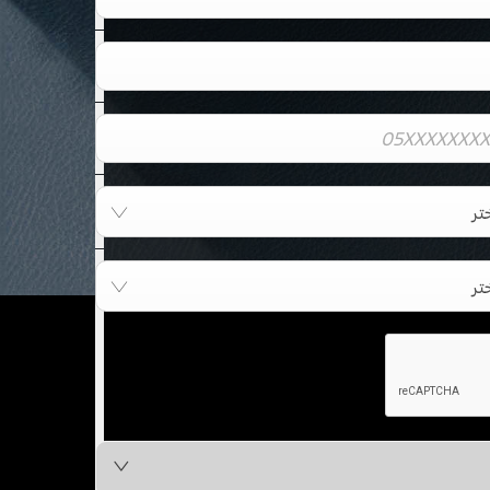
تر
تر