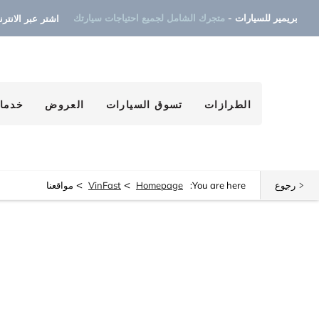
بريمير للسيارات -
متجرك الشامل لجميع احتياجات سيارتك
اشتر عبر الانترنت ٧
الطرازات
تسوق السيارات
العروض
خدمات
>
>
رجوع
You are here:
Homepage
VinFast
مواقعنا
ابحث عن أقرب وكالة لك الآن
إختر سيارتك المثالية، تصفح مختلف العروض و اشتري بالسعر الذي يناسبك